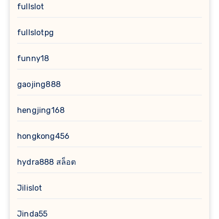
fullslot
fullslotpg
funny18
gaojing888
hengjing168
hongkong456
hydra888 สล็อต
Jilislot
Jinda55