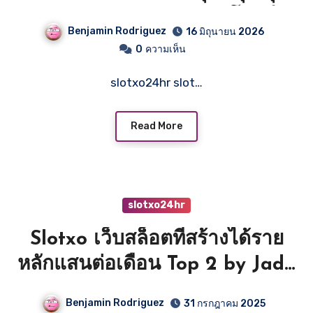
ทุกวัน มูลค่า 1,000 ตอบโจทย์ทุ
Benjamin Rodriguez
16 มิถุนายน 2026
สไตล์ ฝากปุ๊บ ลุ้นปั๊บ รับความมัน
0
ความเห็น
slotxo สมัครวันนี้ ลุ้นโบนัสทันที
slotxo24hr slot…
Top 1 by Dorris
slotxo24hrf.com
Read More
slotxo24hr
Slotxo เว็บสล็อตที่สร้างได้ราย
หลักแสนต่อเดือน Top 2 by Jada
Slotxo24hra.com Cash back
Benjamin Rodriguez
31 กรกฎาคม 2025