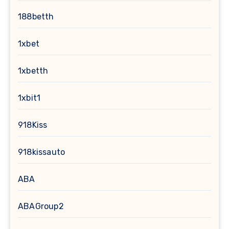
188betth
1xbet
1xbetth
1xbit1
918Kiss
918kissauto
ABA
ABAGroup2