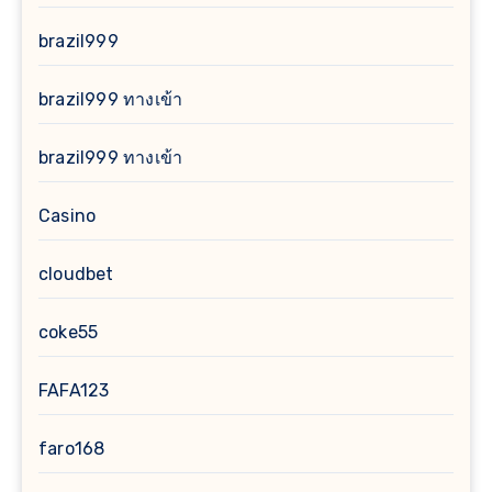
brazil999
brazil999 ทางเข้า
brazil999 ทางเข้า
Casino
cloudbet
coke55
FAFA123
faro168