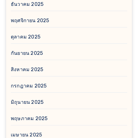
ธันวาคม 2025
พฤศจิกายน 2025
ตุลาคม 2025
กันยายน 2025
สิงหาคม 2025
กรกฎาคม 2025
มิถุนายน 2025
พฤษภาคม 2025
เมษายน 2025