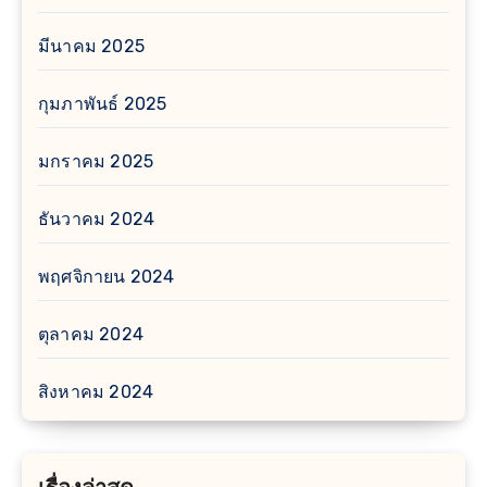
มีนาคม 2025
กุมภาพันธ์ 2025
มกราคม 2025
ธันวาคม 2024
พฤศจิกายน 2024
ตุลาคม 2024
สิงหาคม 2024