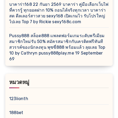
บาคาร่า168 22 กันยา 2569 บาคาร่า คู่มือเลือกเว็บไพ่
ที่ควรรู้ ทุกยอดฝาก 10% ถอนได้จริงทุกเวลา บาคาร่า
สด ดีลเลอร์สาวสวย sexy168 เปิดเกมไว รับโปรใหญ่
ไปเลย Top 7 by Rickie sexy168c.com
Pussy888 สล็อต888 แพลตฟอร์มเกมระดับพรีเมียม
สมาชิกใหม่รับ 50% สมัครสมาชิกกับเครดิตฟรีทันที
สวรรค์ของนักลงทุน พุซซี่888 พร้อมแล้ว ลุยเลย Top
10 by Cathryn pussy888play.me 19 September
69
หมวดหมู่
123lionth
188bet