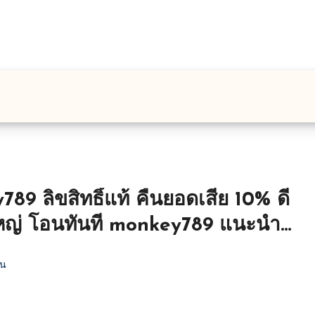
9 ลิขสิทธิ์แท้ คืนยอดเสีย 10% ดี
ใหญ่ โอนทันที monkey789 แนะนำ
 Stella monkey789
็น