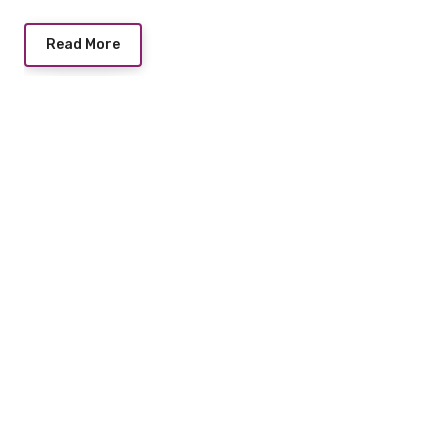
Read More