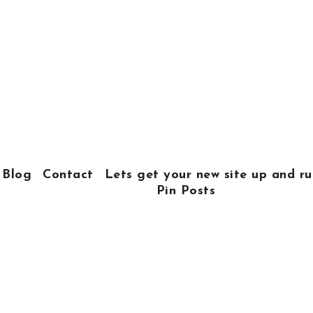
Blog
Contact
Lets get your new site up and ru
Pin Posts