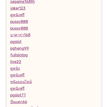
sagame168th
joker123
ดูหนังฟรี
pussy888
pussy888
บาคาร่า168
pgslot
pgheng99
fullslotpg
live22
ดูหนัง
ดูหนังฟรี
หนังออนไลน์
ดูหนังฟรี
pgslot77
ปั่นแตก66