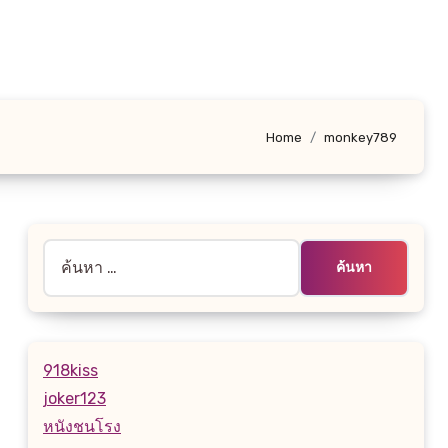
Home
monkey789
ค้นหา
สำหรับ:
918kiss
joker123
หนังชนโรง