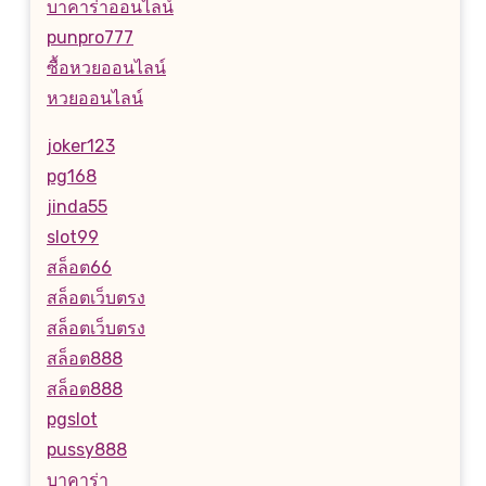
บาคาร่าออนไลน์
punpro777
ซื้อหวยออนไลน์
หวยออนไลน์
joker123
pg168
jinda55
slot99
สล็อต66
สล็อตเว็บตรง
สล็อตเว็บตรง
สล็อต888
สล็อต888
pgslot
pussy888
บาคาร่า