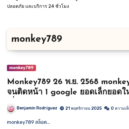
ปลอดภัย และบริการ 24 ชั่วโมง
monkey789
monkey789
Monkey789 26 พ.ย. 2568 monkey78
จนติดหน้า 1 google ยอดเล็กยอด
เพื่อน รับเงินฟรี ทันที Top 40 by
Benjamin Rodriguez
21 พฤศจิกายน 2025
0
ความเห
monkey789 สล็อต…