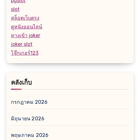
pgslot
slot
สล็อตเว็บตรง
ดูหนังออนไลน์
ทางเข้า joker
joker slot
โจ๊กเกอร์123
คลังเก็บ
กรกฎาคม 2026
มิถุนายน 2026
พฤษภาคม 2026