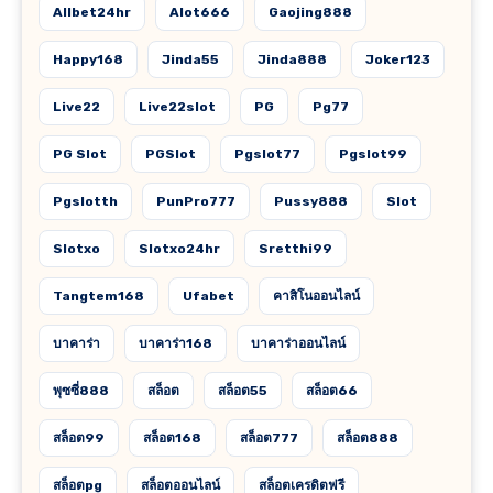
Allbet24hr
Alot666
Gaojing888
Happy168
Jinda55
Jinda888
Joker123
Live22
Live22slot
PG
Pg77
PG Slot
PGSlot
Pgslot77
Pgslot99
Pgslotth
PunPro777
Pussy888
Slot
Slotxo
Slotxo24hr
Sretthi99
Tangtem168
Ufabet
คาสิโนออนไลน์
บาคาร่า
บาคาร่า168
บาคาร่าออนไลน์
พุซซี่888
สล็อต
สล็อต55
สล็อต66
สล็อต99
สล็อต168
สล็อต777
สล็อต888
สล็อตpg
สล็อตออนไลน์
สล็อตเครดิตฟรี