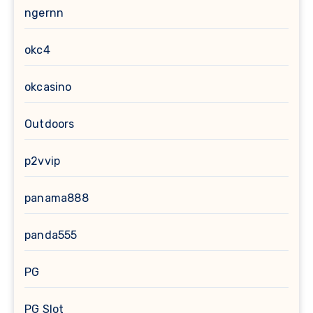
ngernn
okc4
okcasino
Outdoors
p2vvip
panama888
panda555
PG
PG Slot