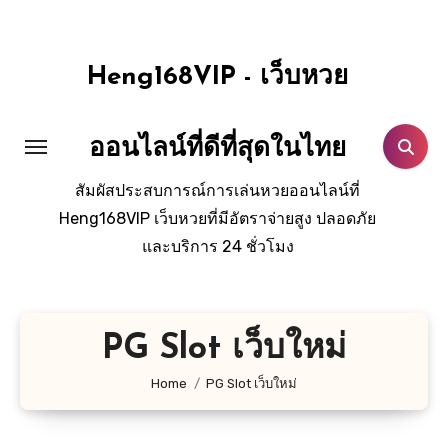
Skip
to
content
Heng168VIP - เว็บหวย
ออนไลน์ที่ดีที่สุดในไทย
สัมผัสประสบการณ์การเล่นหวยออนไลน์ที่
Heng168VIP เว็บหวยที่มีอัตราจ่ายสูง ปลอดภัย
และบริการ 24 ชั่วโมง
PG Slot เว็บใหม่
Home
PG Slot เว็บใหม่