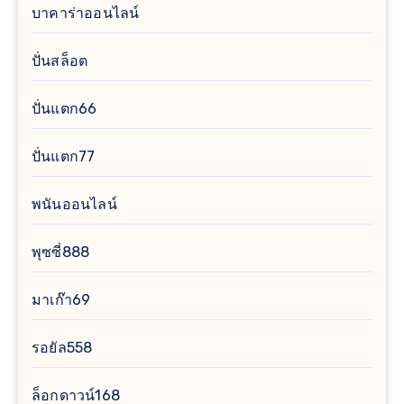
บาคาร่าออนไลน์
ปั่นสล็อต
ปั่นแตก66
ปั่นแตก77
พนันออนไลน์
พุซซี่888
มาเก๊า69
รอยัล558
ล็อกดาวน์168