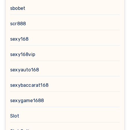
sbobet
scr888
sexy168
sexy168vip
sexyauto168
sexybaccarat168
sexygame1688
Slot