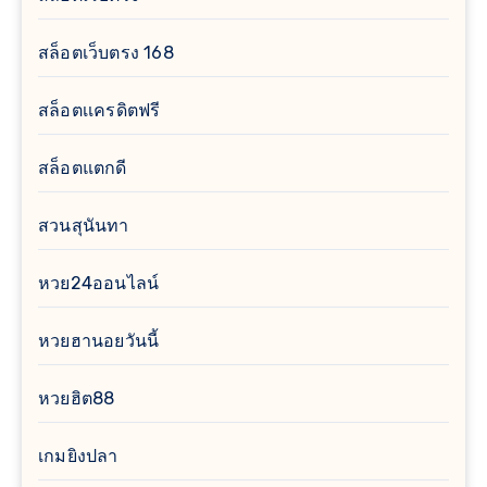
สล็อตเว็บตรง 168
สล็อตเเครดิตฟรี
สล็อตแตกดี
สวนสุนันทา
หวย24ออนไลน์
หวยฮานอยวันนี้
หวยฮิต88
เกมยิงปลา