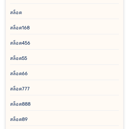
สล็อต
สล็อต168
สล็อต456
สล็อต55
สล็อต66
สล็อต777
สล็อต888
สล็อต89