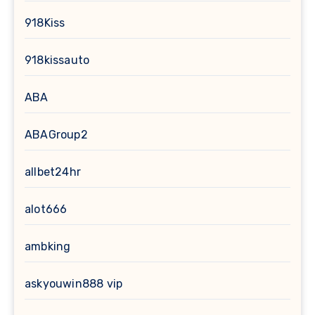
918Kiss
918kissauto
ABA
ABAGroup2
allbet24hr
alot666
ambking
askyouwin888 vip