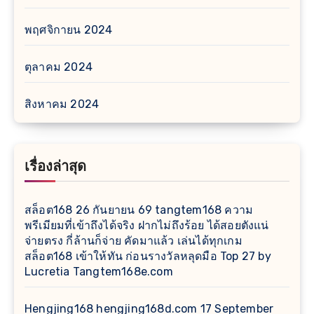
พฤศจิกายน 2024
ตุลาคม 2024
สิงหาคม 2024
เรื่องล่าสุด
สล็อต168 26 กันยายน 69 tangtem168 ความ
พรีเมียมที่เข้าถึงได้จริง ฝากไม่ถึงร้อย ได้สอยตังแน่
จ่ายตรง กี่ล้านก็จ่าย คัดมาแล้ว เล่นได้ทุกเกม
สล็อต168 เข้าให้ทัน ก่อนรางวัลหลุดมือ Top 27 by
Lucretia Tangtem168e.com
Hengjing168 hengjing168d.com 17 September