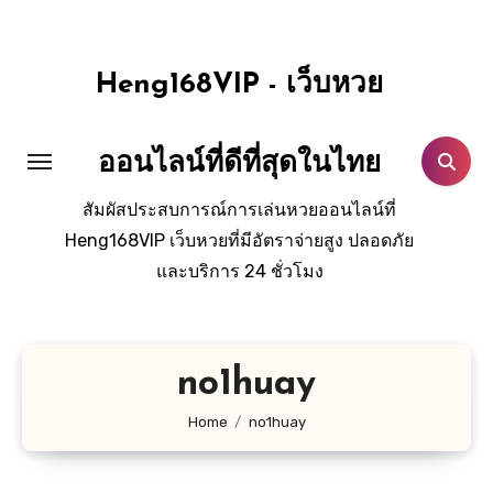
Skip
to
content
Heng168VIP - เว็บหวย
ออนไลน์ที่ดีที่สุดในไทย
สัมผัสประสบการณ์การเล่นหวยออนไลน์ที่
Heng168VIP เว็บหวยที่มีอัตราจ่ายสูง ปลอดภัย
และบริการ 24 ชั่วโมง
no1huay
Home
no1huay