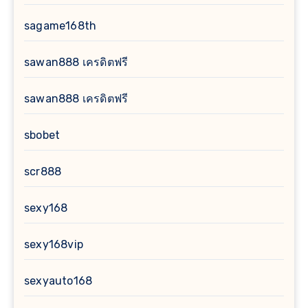
sagame168th
sawan888 เครดิตฟรี
sawan888 เครดิตฟรี
sbobet
scr888
sexy168
sexy168vip
sexyauto168