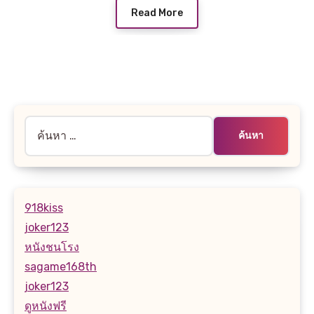
Read More
ค้นหา
สำหรับ:
918kiss
joker123
หนังชนโรง
sagame168th
joker123
ดูหนังฟรี