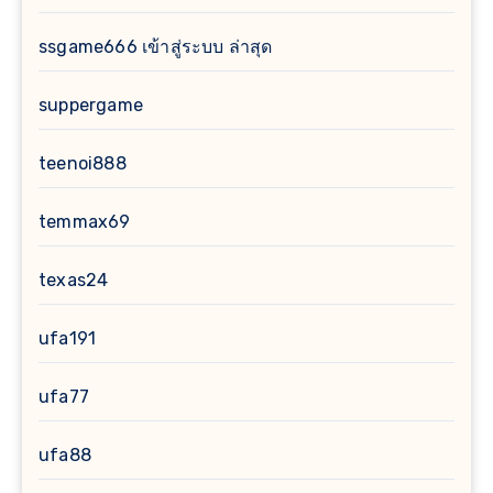
ssgame666 เข้าสู่ระบบ ล่าสุด
suppergame
teenoi888
temmax69
texas24
ufa191
ufa77
ufa88