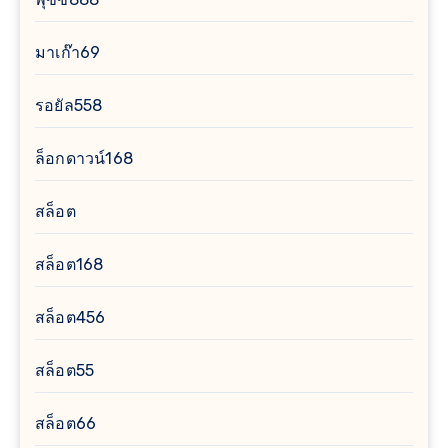
มาเก๊า69
รอยัล558
ล็อกดาวน์168
สล็อต
สล็อต168
สล็อต456
สล็อต55
สล็อต66