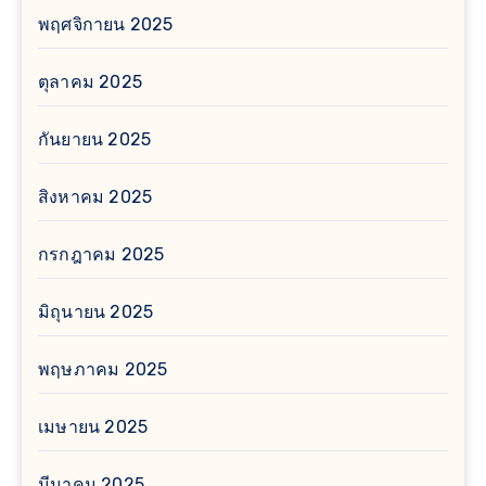
พฤศจิกายน 2025
ตุลาคม 2025
กันยายน 2025
สิงหาคม 2025
กรกฎาคม 2025
มิถุนายน 2025
พฤษภาคม 2025
เมษายน 2025
มีนาคม 2025