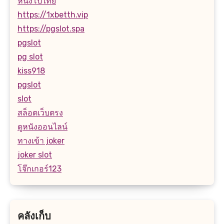
หนังโป๊ไทย
https://1xbetth.vip
https://pgslot.spa
pgslot
pg slot
kiss918
pgslot
slot
สล็อตเว็บตรง
ดูหนังออนไลน์
ทางเข้า joker
joker slot
โจ๊กเกอร์123
คลังเก็บ