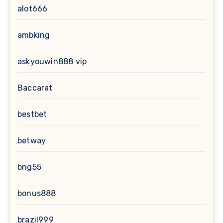
alot666
ambking
askyouwin888 vip
Baccarat
bestbet
betway
bng55
bonus888
brazil999