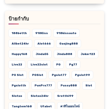
ป้ายกำกับ
188betth
918Kiss
918kissauto
Allbet24hr
Alot666
Gaojing888
Happy168
Jinda55
Jinda888
Joker123
Live22
Live22slot
PG
Pg77
PG Slot
PGSlot
Pgslot77
Pgslot99
Pgslotth
PunPro777
Pussy888
Slot
Slotxo
Slotxo24hr
Sretthi99
Tangtem168
Ufabet
คาสิโนออนไลน์