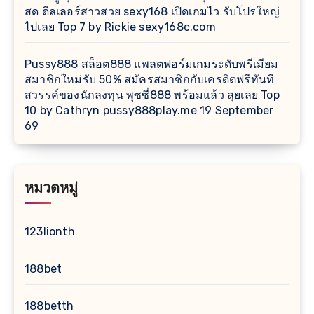
สด ดีลเลอร์สาวสวย sexy168 เปิดเกมไว รับโปรใหญ่
ไปเลย Top 7 by Rickie sexy168c.com
Pussy888 สล็อต888 แพลตฟอร์มเกมระดับพรีเมียม
สมาชิกใหม่รับ 50% สมัครสมาชิกกับเครดิตฟรีทันที
สวรรค์ของนักลงทุน พุซซี่888 พร้อมแล้ว ลุยเลย Top
10 by Cathryn pussy888play.me 19 September
69
หมวดหมู่
123lionth
188bet
188betth