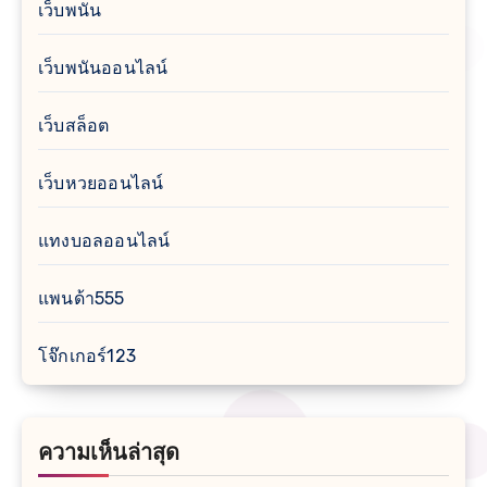
เว็บพนัน
เว็บพนันออนไลน์
เว็บสล็อต
เว็บหวยออนไลน์
แทงบอลออนไลน์
แพนด้า555
โจ๊กเกอร์123
ความเห็นล่าสุด