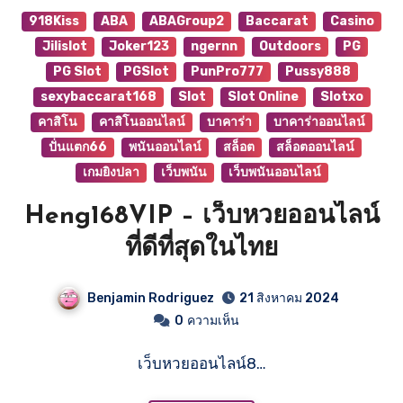
918Kiss
ABA
ABAGroup2
Baccarat
Casino
Jilislot
Joker123
ngernn
Outdoors
PG
PG Slot
PGSlot
PunPro777
Pussy888
sexybaccarat168
Slot
Slot Online
Slotxo
คาสิโน
คาสิโนออนไลน์
บาคาร่า
บาคาร่าออนไลน์
ปั่นแตก66
พนันออนไลน์
สล็อต
สล็อตออนไลน์
เกมยิงปลา
เว็บพนัน
เว็บพนันออนไลน์
Heng168VIP – เว็บหวยออนไลน์
ที่ดีที่สุดในไทย
Benjamin Rodriguez
21 สิงหาคม 2024
0
ความเห็น
เว็บหวยออนไลน์8…