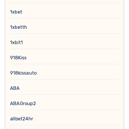
1xbet
1xbetth
1xbit1
918Kiss
918kissauto
ABA
ABAGroup2
allbet24hr