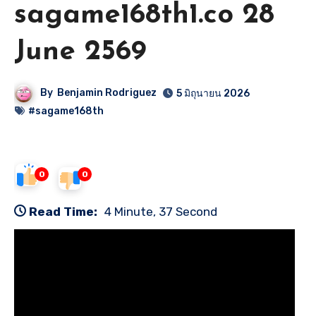
sagame168th1.co 28
June 2569
By
Benjamin Rodriguez
5 มิถุนายน 2026
#sagame168th
0
0
Read Time:
4 Minute, 37 Second