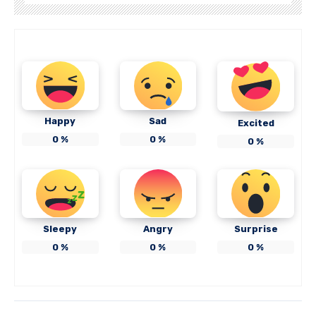
Happy
Sad
Excited
0
%
0
%
0
%
Sleepy
Angry
Surprise
0
%
0
%
0
%