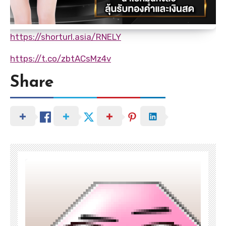
https://shorturl.asia/RNELY
https://t.co/zbtACsMz4v
Share