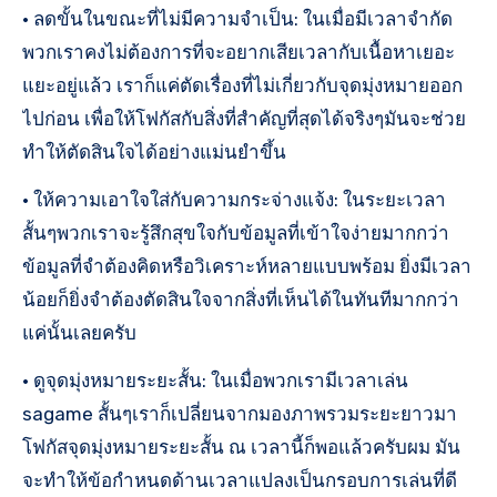
• ลดขั้นในขณะที่ไม่มีความจำเป็น: ในเมื่อมีเวลาจำกัด
พวกเราคงไม่ต้องการที่จะอยากเสียเวลากับเนื้อหาเยอะ
แยะอยู่แล้ว เราก็แค่ตัดเรื่องที่ไม่เกี่ยวกับจุดมุ่งหมายออก
ไปก่อน เพื่อให้โฟกัสกับสิ่งที่สำคัญที่สุดได้จริงๆมันจะช่วย
ทำให้ตัดสินใจได้อย่างแม่นยำขึ้น
• ให้ความเอาใจใส่กับความกระจ่างแจ้ง: ในระยะเวลา
สั้นๆพวกเราจะรู้สึกสุขใจกับข้อมูลที่เข้าใจง่ายมากกว่า
ข้อมูลที่จำต้องคิดหรือวิเคราะห์หลายแบบพร้อม ยิ่งมีเวลา
น้อยก็ยิ่งจำต้องตัดสินใจจากสิ่งที่เห็นได้ในทันทีมากกว่า
แค่นั้นเลยครับ
• ดูจุดมุ่งหมายระยะสั้น: ในเมื่อพวกเรามีเวลาเล่น
sagame สั้นๆเราก็เปลี่ยนจากมองภาพรวมระยะยาวมา
โฟกัสจุดมุ่งหมายระยะสั้น ณ เวลานี้ก็พอแล้วครับผม มัน
จะทำให้ข้อกำหนดด้านเวลาแปลงเป็นกรอบการเล่นที่ดี