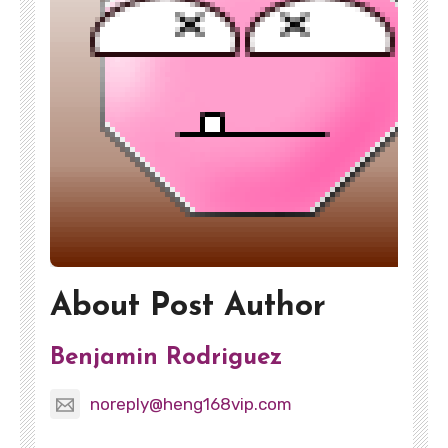
About Post Author
Benjamin Rodriguez
noreply@heng168vip.com