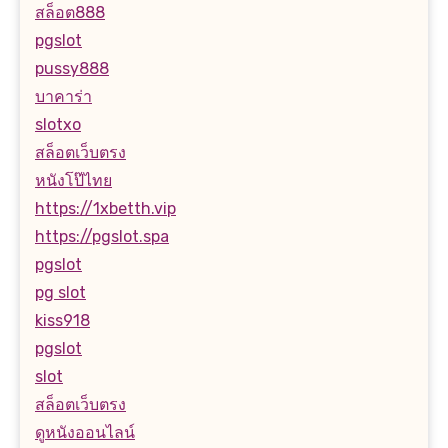
สล็อต888
pgslot
pussy888
บาคาร่า
slotxo
สล็อตเว็บตรง
หนังโป๊ไทย
https://1xbetth.vip
https://pgslot.spa
pgslot
pg slot
kiss918
pgslot
slot
สล็อตเว็บตรง
ดูหนังออนไลน์