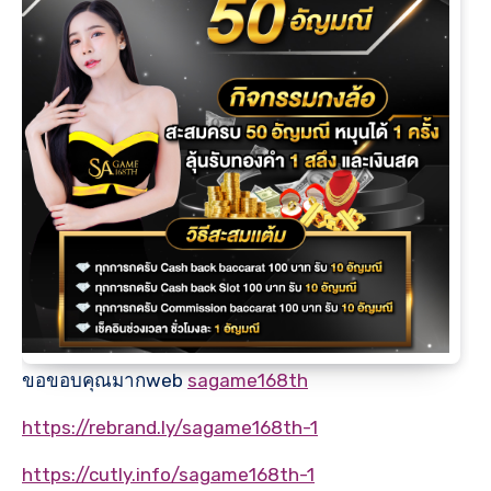
ขอขอบคุณมากweb
sagame168th
https://rebrand.ly/sagame168th-1
https://cutly.info/sagame168th-1