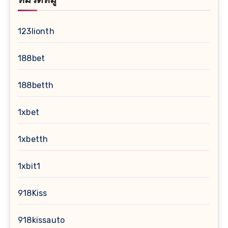
หมวดหมู่
123lionth
188bet
188betth
1xbet
1xbetth
1xbit1
918Kiss
918kissauto