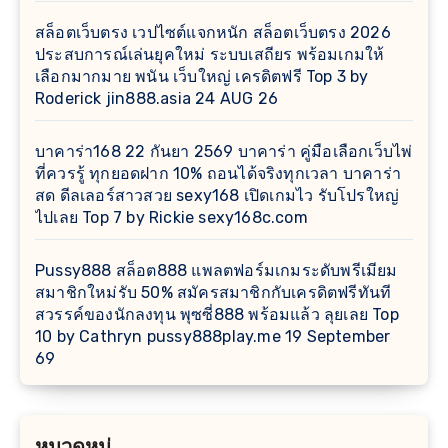
สล็อตเว็บตรง เวปไซต์แจกหนัก สล็อตเว็บตรง 2026
ประสบการณ์เล่นยุคใหม่ ระบบเสถียร พร้อมเกมให้
เลือกมากมาย พนัน เว็บใหญ่ เครดิตฟรี Top 3 by
Roderick jin888.asia 24 AUG 26
บาคาร่า168 22 กันยา 2569 บาคาร่า คู่มือเลือกเว็บไพ่
ที่ควรรู้ ทุกยอดฝาก 10% ถอนได้จริงทุกเวลา บาคาร่า
สด ดีลเลอร์สาวสวย sexy168 เปิดเกมไว รับโปรใหญ่
ไปเลย Top 7 by Rickie sexy168c.com
Pussy888 สล็อต888 แพลตฟอร์มเกมระดับพรีเมียม
สมาชิกใหม่รับ 50% สมัครสมาชิกกับเครดิตฟรีทันที
สวรรค์ของนักลงทุน พุซซี่888 พร้อมแล้ว ลุยเลย Top
10 by Cathryn pussy888play.me 19 September
69