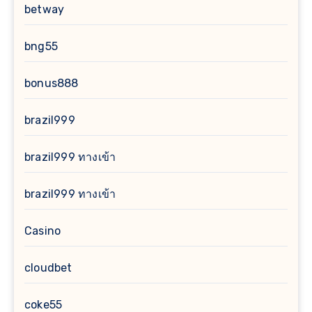
betway
bng55
bonus888
brazil999
brazil999 ทางเข้า
brazil999 ทางเข้า
Casino
cloudbet
coke55