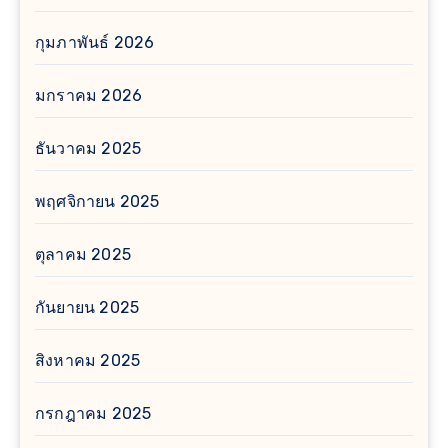
กุมภาพันธ์ 2026
มกราคม 2026
ธันวาคม 2025
พฤศจิกายน 2025
ตุลาคม 2025
กันยายน 2025
สิงหาคม 2025
กรกฎาคม 2025