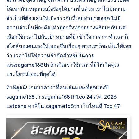
ให้เข้ากับเหตุการณ์จริงๆได้มากขึ้นด้วย เราไม่มีความ
จำเป็นที่ต้องเล่นให้เป๊ะราวกับที่เคยทำมาตลอด ไม่มี
ความจำเป็นที่จะต้องทำทุกๆสิ่งทุกๆอย่างพร้อมๆกัน แค่
เลือกใช้เวลาไปกับเป้าหมายที่มี เข้าใจการกระทำและก็
สไตล์ของตนเองให้เยอะขึ้นเรื่อยๆ พวกเราก็จะเห็นได้เลย
ว่า เวลาไม่ใช่ความจำกัดสำหรับในการ
เล่นsagame168th ถ้าเกิดเราใช้เวลาที่มีให้เกิดคุณ
ประโยชน์เยอะที่สุดได้
ท้าพิสูจน์! เกมบาคาร่าที่คนเล่นเยอะที่สุดแห่งปี
sagame168th sagame168th1.co 24 ส.ค. 2026
Latosha คาสิโน sagame168th เว็บไหนดี Top 47