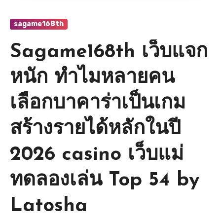
sagame168th
Sagame168th เว็บแจก
หนัก ทำไมหลายคน
เลือกบาคาร่าเป็นเกม
สร้างรายได้หลักในปี
2026 casino เว็บแม่
ทดลองเล่น Top 54 by
Latosha