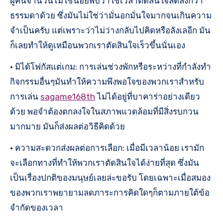
ผู้คนจำนวนไม่ใช้น้อยพบว่าใช้เวลาตัดสินใจลดลงกว่า
ธรรมดาด้วย ซึ่งมันไม่ใช่ว่ามั่นอกมั่นใจมากจนเกินความ
จำเป็นครับ แต่เพราะว่าไม่ว่างกลับไปคิดหรือลังเลอีก มัน
ก็เลยทำให้ดูเหมือนพวกเราตัดสินใจเร็วขึ้นนั่นเอง
• มิได้โฟกัสแต่เกม: การเล่นช่วงพักหรือระหว่างที่กำลังทำ
กิจกรรมอื่นๆมันทำให้ความพึงพอใจของพวกเราสำหรับ
การเล่น
sagame168th
ไม่ได้อยู่ที่บาคาร่าอย่างเดียว
ด้วย พอจำต้องตกลงใจในสภาพแวดล้อมที่มีสิ่งรบกวน
มากมาย มันก็ส่งผลต่อวิธีคิดด้วย
• ความสะดวกส่งผลต่อการเลือก: เมื่อมีเวลาน้อย เรามัก
จะเลือกทางที่ทำให้พวกเราตัดสินใจได้ง่ายที่สุด ซึ่งมัน
เป็นเรื่องปกติของมนุษย์เลยล่ะขอรับ โดยเฉพาะเมื่อสมอง
ของพวกเราพยายามลดภาระการคิดใดๆก็ตามภายใต้ข้อ
จำกัดของเวลา