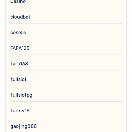
Casino
cloudbet
coke55
FAFA123
faro168
fullslot
fullslotpg
funny18
gaojing888