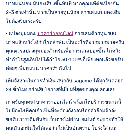
บาทแน่นอน มันจะเสี่ยงขึ้นทันที หากคุณแพ้ต่อเนื่องกัน
2-3 ตาเท่านั้น หากเป็นสายทุนน้อย ควรเล่นแบบคงเดิม
ไม่ต้องรีบเร่งครับ
• แปลงมุมมอง:
บาคาร่าออนไลน์
การเล่นด้วยทุน 100
บาทแล้วหวังได้กำไรหลักพัน เป็นอะไรที่ยากมากมายครับ
คุณควรแปลงมุมมองสำหรับเพื่อการเล่นเยอะขึ้น ไม่หวัง
ทำกำไรสูงเกินไป ได้กำไร 50-100% ก็เพียงพอแล้วขอรับ
ค่อยๆเพิ่มทุนบน บาคาร่า กันไป
เพิ่มจังหวะในการทำเงิน สนุกกับ sagame ได้ทุกวันตลอด
24 ชั่วโมง อย่าเสียโอกาสที่เยี่ยมที่สุดของคุณ ลองเลย!
มาครับทุกคน! บาคาร่าออนไลน์ พร้อมให้บริการขนาดนี้
ไม่มีอะไรที่คุณจำเป็นที่จะต้องกังวลหรือกลัวอีกแล้วล่ะ
ขอรับ การเดิมพันกับเว็บตรงไม่ผ่านเอเย่นต์ จะช่วยทำให้
คุณมั่นอกมั่นใจได้เลยว่า ไม่เป็นอันตราย โปร่งใส และ