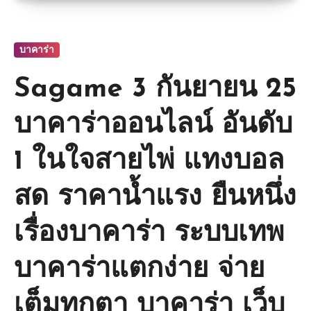
บาคาร่า
Sagame 3 กันยายน 25
บาคาร่าออนไลน์ อันดับ
1 ในใจสายไพ่ แทงบอล
สด ราคาน้ำแรง ยืนหนึ่ง
เรื่องบาคาร่า ระบบเทพ
บาคาร่าแตกง่าย จ่าย
เต็มทุกตา บาคาร่า เว็บ