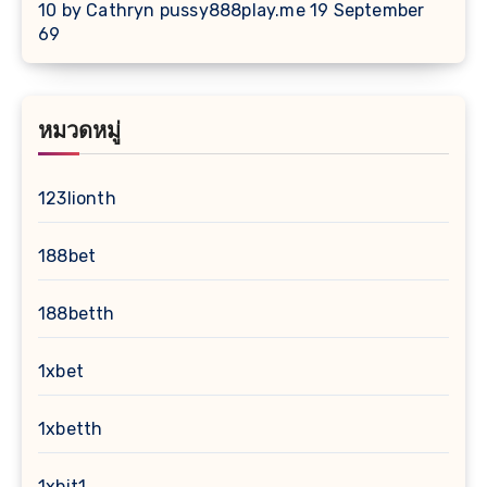
10 by Cathryn pussy888play.me 19 September
69
หมวดหมู่
123lionth
188bet
188betth
1xbet
1xbetth
1xbit1