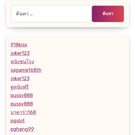
ค้นหา
สำหรับ:
918kiss
joker123
หนังชนโรง
sagame168th
joker123
ดูหนังฟรี
pussy888
pussy888
บาคาร่า168
pgslot
pgheng99