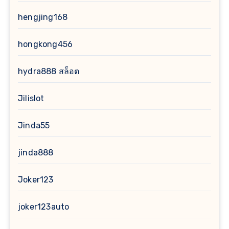
hengjing168
hongkong456
hydra888 สล็อต
Jilislot
Jinda55
jinda888
Joker123
joker123auto