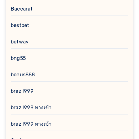
Baccarat
bestbet
betway
bng55
bonus888
brazil999
brazil999 ทางเข้า
brazil999 ทางเข้า