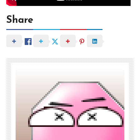
Share