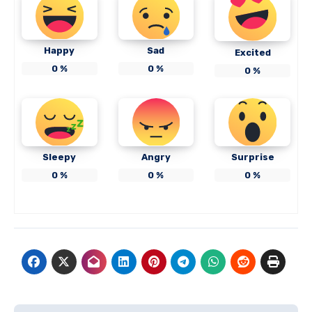
Happy
Sad
Excited
0
%
0
%
0
%
Sleepy
Angry
Surprise
0
%
0
%
0
%