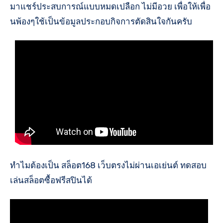
มาแชร์ประสบการณ์แบบหมดเปลือก ไม่มีอวย เพื่อให้เพื่อ
นพ้องๆใช้เป็นข้อมูลประกอบกิจการตัดสินใจกันครับ
ทำไมต้องเป็น สล็อต168 เว็บตรงไม่ผ่านเอเย่นต์ ทดสอบ
เล่นสล็อตซื้อฟรีสปินได้