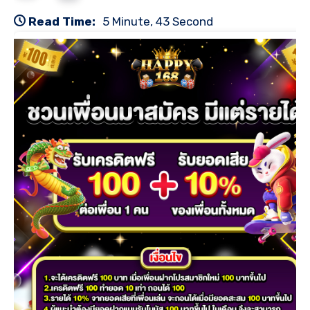
Read Time:
5 Minute, 43 Second