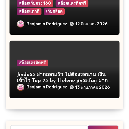
สล็อตเว็บตรง 168
สล็อตเเครดิตฟรี
สล็อตแตกดี
เว็บสล็อต
เว็บแม่ สล็อต webใหญ่ เว็บสล็อตแตกง่าย
Benjamin Rodriguez
12 มิถุนายน 2026
เล่นสนุก ฝากถอนเร็ว รวมค่ายดังครบใน
เว็บเดียว ทดลองเล่น Top 63 by Ramon
alot66.net 1 August 26 คาสิโน
สล็อตเครดิตฟรี
Jinda55 ฝากถอนเร็ว ไม่ต้องรอนาน เงิน
เข้าไว Top 73 by Helene jin55.fun ฝาก
ประจำรับ 500 บริการลูกค้าดี แอดมินตอบ
Benjamin Rodriguez
13 พฤษภาคม 2026
ไว ระบบปลอดภัย มาตรฐานสูง สล็อต55
สมัครง่าย ไม่กี่ขั้นตอน 2 พฤษภาคม 2569
ค้นหา