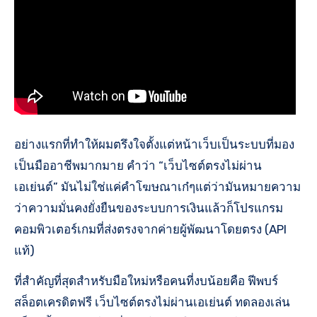
อย่างแรกที่ทำให้ผมตรึงใจตั้งแต่หน้าเว็บเป็นระบบที่มอง
เป็นมืออาชีพมากมาย คำว่า “เว็บไซต์ตรงไม่ผ่าน
เอเย่นต์” มันไม่ใช่แค่คำโฆษณาเก๋ๆแต่ว่ามันหมายความ
ว่าความมั่นคงยั่งยืนของระบบการเงินแล้วก็โปรแกรม
คอมพิวเตอร์เกมที่ส่งตรงจากค่ายผู้พัฒนาโดยตรง (API
แท้)
ที่สำคัญที่สุดสำหรับมือใหม่หรือคนที่งบน้อยคือ ฟีพบร์
สล็อตเครดิตฟรี เว็บไซต์ตรงไม่ผ่านเอเย่นต์ ทดลองเล่น