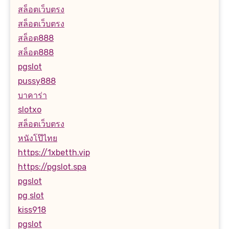
สล็อตเว็บตรง
สล็อตเว็บตรง
สล็อต888
สล็อต888
pgslot
pussy888
บาคาร่า
slotxo
สล็อตเว็บตรง
หนังโป๊ไทย
https://1xbetth.vip
https://pgslot.spa
pgslot
pg slot
kiss918
pgslot