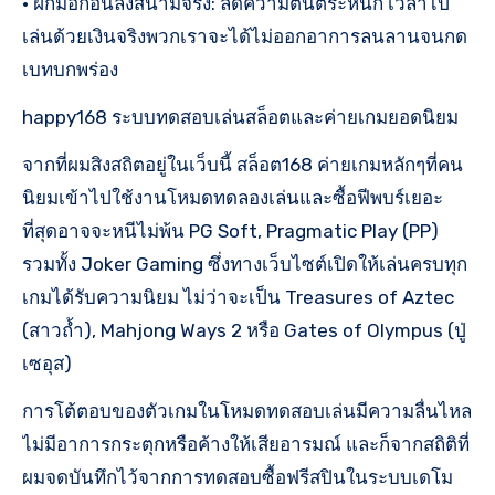
• ฝึกมือก่อนลงสนามจริง: ลดความตื่นตระหนก เวลาไป
เล่นด้วยเงินจริงพวกเราจะได้ไม่ออกอาการลนลานจนกด
เบทบกพร่อง
happy168 ระบบทดสอบเล่นสล็อตและค่ายเกมยอดนิยม
จากที่ผมสิงสถิตอยู่ในเว็บนี้ สล็อต168 ค่ายเกมหลักๆที่คน
นิยมเข้าไปใช้งานโหมดทดลองเล่นและซื้อฟีพบร์เยอะ
ที่สุดอาจจะหนีไม่พ้น PG Soft, Pragmatic Play (PP)
รวมทั้ง Joker Gaming ซึ่งทางเว็บไซต์เปิดให้เล่นครบทุก
เกมได้รับความนิยม ไม่ว่าจะเป็น Treasures of Aztec
(สาวถ้ำ), Mahjong Ways 2 หรือ Gates of Olympus (ปู่
เซอุส)
การโต้ตอบของตัวเกมในโหมดทดสอบเล่นมีความลื่นไหล
ไม่มีอาการกระตุกหรือค้างให้เสียอารมณ์ และก็จากสถิติที่
ผมจดบันทึกไว้จากการทดสอบซื้อฟรีสปินในระบบเดโม