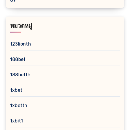
69
หมวดหมู่
123lionth
188bet
188betth
1xbet
1xbetth
1xbit1