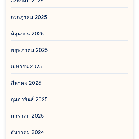
สิงหาคม 2025
กรกฎาคม 2025
มิถุนายน 2025
พฤษภาคม 2025
เมษายน 2025
มีนาคม 2025
กุมภาพันธ์ 2025
มกราคม 2025
ธันวาคม 2024