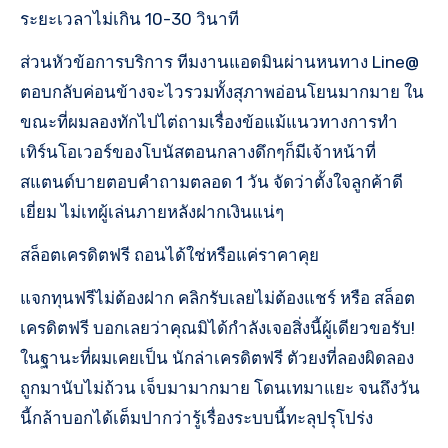
ระยะเวลาไม่เกิน 10-30 วินาที
ส่วนหัวข้อการบริการ ทีมงานแอดมินผ่านหนทาง Line@
ตอบกลับค่อนข้างจะไวรวมทั้งสุภาพอ่อนโยนมากมาย ใน
ขณะที่ผมลองทักไปไต่ถามเรื่องข้อแม้แนวทางการทำ
เทิร์นโอเวอร์ของโบนัสตอนกลางดึกๆก็มีเจ้าหน้าที่
สแตนด์บายตอบคำถามตลอด 1 วัน จัดว่าตั้งใจลูกค้าดี
เยี่ยม ไม่เทผู้เล่นภายหลังฝากเงินแน่ๆ
สล็อตเครดิตฟรี ถอนได้ใช่หรือแค่ราคาคุย
แจกทุนฟรีไม่ต้องฝาก คลิกรับเลยไม่ต้องแชร์ หรือ สล็อต
เครดิตฟรี บอกเลยว่าคุณมิได้กำลังเจอสิ่งนี้ผู้เดียวขอรับ!
ในฐานะที่ผมเคยเป็น นักล่าเครดิตฟรี ตัวยงที่ลองผิดลอง
ถูกมานับไม่ถ้วน เจ็บมามากมาย โดนเทมาแยะ จนถึงวัน
นี้กล้าบอกได้เต็มปากว่ารู้เรื่องระบบนี้ทะลุปรุโปร่ง