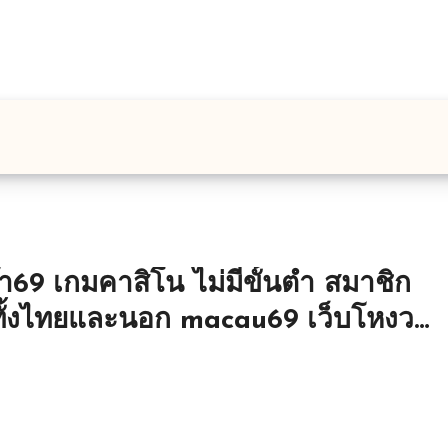
69 เกมคาสิโน ไม่มีขั้นต่ำ สมาชิก
ทั้งไทยและนอก macau69 เว็บโหงว
el macau69.one