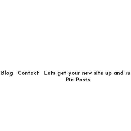
Blog
Contact
Lets get your new site up and ru
Pin Posts