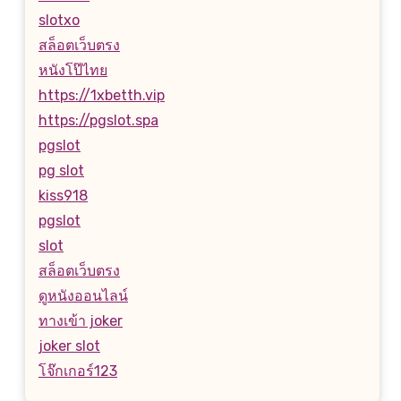
slotxo
สล็อตเว็บตรง
หนังโป๊ไทย
https://1xbetth.vip
https://pgslot.spa
pgslot
pg slot
kiss918
pgslot
slot
สล็อตเว็บตรง
ดูหนังออนไลน์
ทางเข้า joker
joker slot
โจ๊กเกอร์123