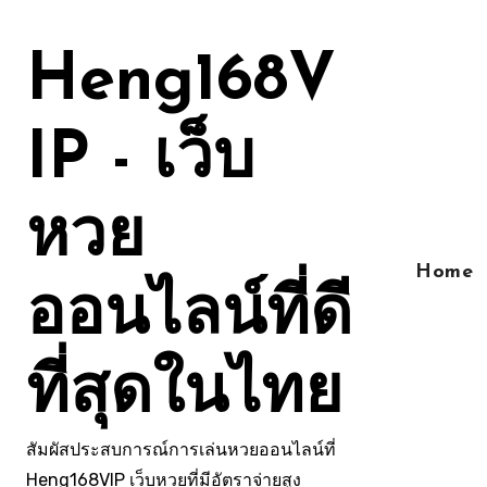
Skip
to
Heng168V
content
IP - เว็บ
หวย
Home
ออนไลน์ที่ดี
ที่สุดในไทย
สัมผัสประสบการณ์การเล่นหวยออนไลน์ที่
Heng168VIP เว็บหวยที่มีอัตราจ่ายสูง