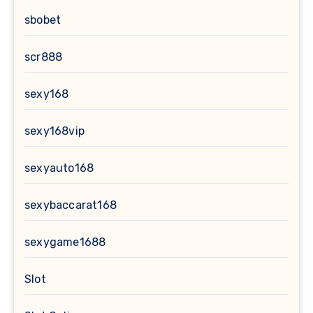
sbobet
scr888
sexy168
sexy168vip
sexyauto168
sexybaccarat168
sexygame1688
Slot