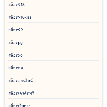
สล็อต918
สล็อต918kiss
สล็อต99
สล็อตpg
สล็อตxo
สล็อตสด
สล็อตออนไลน์
สล็อตเครดิตฟรี
สล็อตเว็บตรง