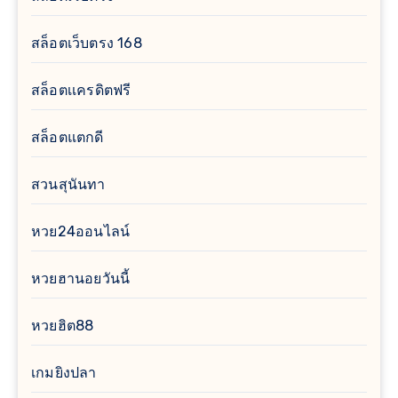
สล็อตเว็บตรง 168
สล็อตเเครดิตฟรี
สล็อตแตกดี
สวนสุนันทา
หวย24ออนไลน์
หวยฮานอยวันนี้
หวยฮิต88
เกมยิงปลา