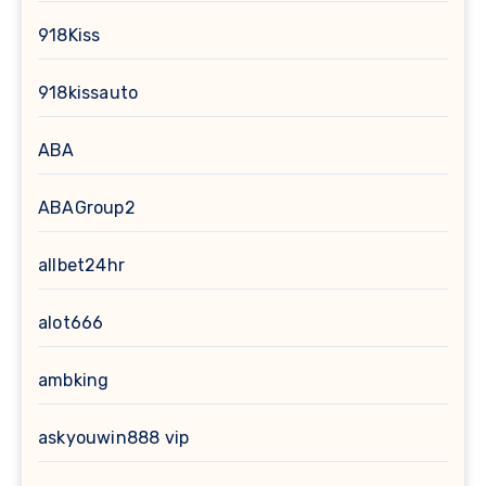
918Kiss
918kissauto
ABA
ABAGroup2
allbet24hr
alot666
ambking
askyouwin888 vip