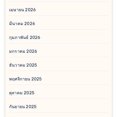
เมษายน 2026
มีนาคม 2026
กุมภาพันธ์ 2026
มกราคม 2026
ธันวาคม 2025
พฤศจิกายน 2025
ตุลาคม 2025
กันยายน 2025