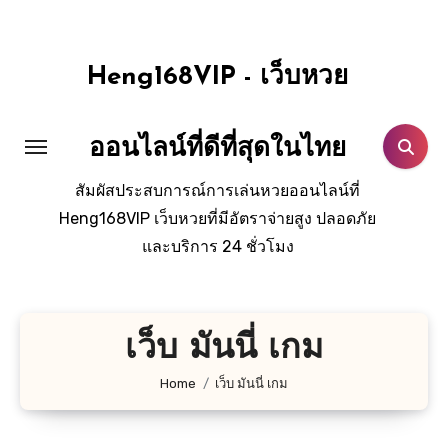
Skip
to
content
Heng168VIP - เว็บหวย
ออนไลน์ที่ดีที่สุดในไทย
สัมผัสประสบการณ์การเล่นหวยออนไลน์ที่
Heng168VIP เว็บหวยที่มีอัตราจ่ายสูง ปลอดภัย
และบริการ 24 ชั่วโมง
เว็บ มันนี่ เกม
Home
เว็บ มันนี่ เกม