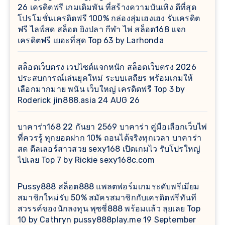
26 เครดิตฟรี เกมเดิมพัน ที่สร้างความบันเทิง ดีที่สุด
โปรโมชั่นเครดิตฟรี 100% กล่องสุ่มเฮงเฮง รับเครดิต
ฟรี ไลฟ์สด สล็อต ยิงปลา กีฬา ไพ่ สล็อต168 แจก
เครดิตฟรี เยอะที่สุด Top 63 by Larhonda
สล็อตเว็บตรง เวปไซต์แจกหนัก สล็อตเว็บตรง 2026
ประสบการณ์เล่นยุคใหม่ ระบบเสถียร พร้อมเกมให้
เลือกมากมาย พนัน เว็บใหญ่ เครดิตฟรี Top 3 by
Roderick jin888.asia 24 AUG 26
บาคาร่า168 22 กันยา 2569 บาคาร่า คู่มือเลือกเว็บไพ่
ที่ควรรู้ ทุกยอดฝาก 10% ถอนได้จริงทุกเวลา บาคาร่า
สด ดีลเลอร์สาวสวย sexy168 เปิดเกมไว รับโปรใหญ่
ไปเลย Top 7 by Rickie sexy168c.com
Pussy888 สล็อต888 แพลตฟอร์มเกมระดับพรีเมียม
สมาชิกใหม่รับ 50% สมัครสมาชิกกับเครดิตฟรีทันที
สวรรค์ของนักลงทุน พุซซี่888 พร้อมแล้ว ลุยเลย Top
10 by Cathryn pussy888play.me 19 September