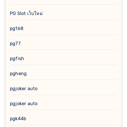
PG Slot เว็บใหม่
pg168
pg77
pgfish
pgheng
pgjoker auto
pgjoker auto
pgk44b