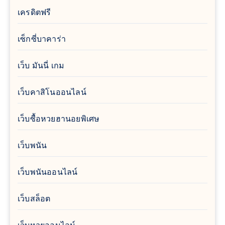
เครดิตฟรี
เซ็กซี่บาคาร่า
เว็บ มันนี่ เกม
เว็บคาสิโนออนไลน์
เว็บซื้อหวยฮานอยพิเศษ
เว็บพนัน
เว็บพนันออนไลน์
เว็บสล็อต