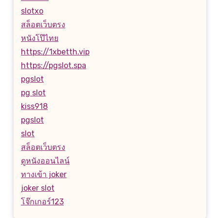
slotxo
สล็อตเว็บตรง
หนังโป๊ไทย
https://1xbetth.vip
https://pgslot.spa
pgslot
pg slot
kiss918
pgslot
slot
สล็อตเว็บตรง
ดูหนังออนไลน์
ทางเข้า joker
joker slot
โจ๊กเกอร์123