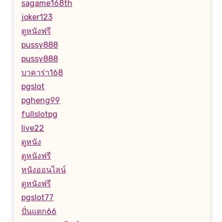
sagame168th
joker123
ดูหนังฟรี
pussy888
pussy888
บาคาร่า168
pgslot
pgheng99
fullslotpg
live22
ดูหนัง
ดูหนังฟรี
หนังออนไลน์
ดูหนังฟรี
pgslot77
ปั่นแตก66