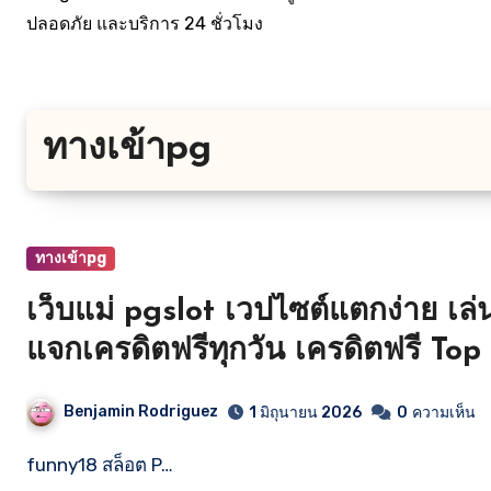
ปลอดภัย และบริการ 24 ชั่วโมง
ทางเข้าpg
ทางเข้าpg
เว็บแม่ pgslot เวปไซต์แตกง่าย เล
แจกเครดิตฟรีทุกวัน เครดิตฟรี To
MAY 2026 casino
Benjamin Rodriguez
1 มิถุนายน 2026
0
ความเห็น
funny18 สล็อต P…