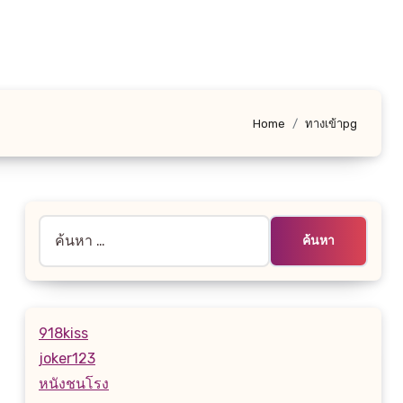
Home
ทางเข้าpg
ค้นหา
สำหรับ:
918kiss
joker123
หนังชนโรง