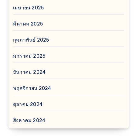
เมษายน 2025
มีนาคม 2025
กุมภาพันธ์ 2025
มกราคม 2025
ธันวาคม 2024
พฤศจิกายน 2024
ตุลาคม 2024
สิงหาคม 2024