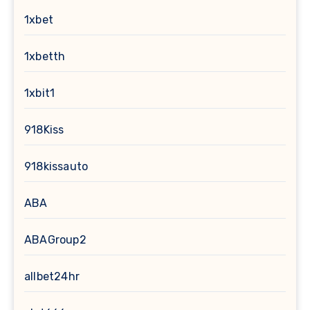
1xbet
1xbetth
1xbit1
918Kiss
918kissauto
ABA
ABAGroup2
allbet24hr