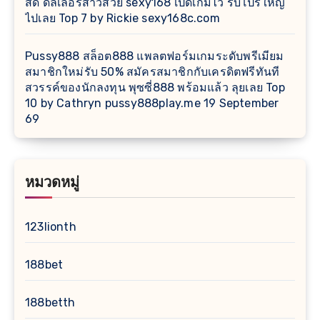
สด ดีลเลอร์สาวสวย sexy168 เปิดเกมไว รับโปรใหญ่
ไปเลย Top 7 by Rickie sexy168c.com
Pussy888 สล็อต888 แพลตฟอร์มเกมระดับพรีเมียม
สมาชิกใหม่รับ 50% สมัครสมาชิกกับเครดิตฟรีทันที
สวรรค์ของนักลงทุน พุซซี่888 พร้อมแล้ว ลุยเลย Top
10 by Cathryn pussy888play.me 19 September
69
หมวดหมู่
123lionth
188bet
188betth