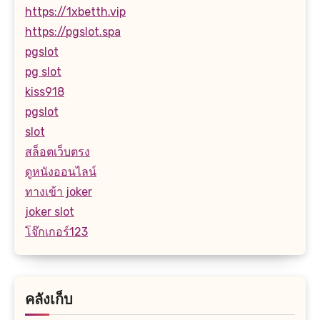
https://1xbetth.vip
https://pgslot.spa
pgslot
pg slot
kiss918
pgslot
slot
สล็อตเว็บตรง
ดูหนังออนไลน์
ทางเข้า joker
joker slot
โจ๊กเกอร์123
คลังเก็บ