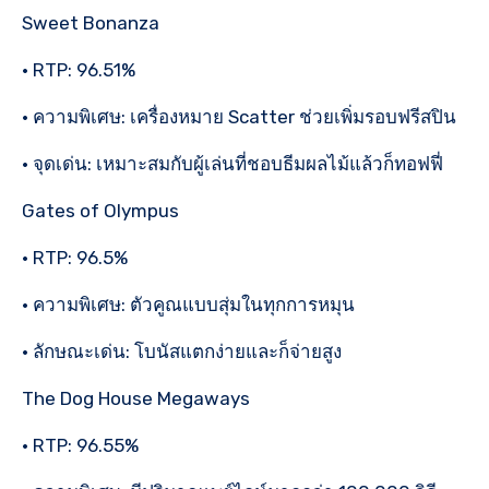
Sweet Bonanza
• RTP: 96.51%
• ความพิเศษ: เครื่องหมาย Scatter ช่วยเพิ่มรอบฟรีสปิน
• จุดเด่น: เหมาะสมกับผู้เล่นที่ชอบธีมผลไม้แล้วก็ทอฟฟี่
Gates of Olympus
• RTP: 96.5%
• ความพิเศษ: ตัวคูณแบบสุ่มในทุกการหมุน
• ลักษณะเด่น: โบนัสแตกง่ายและก็จ่ายสูง
The Dog House Megaways
• RTP: 96.55%