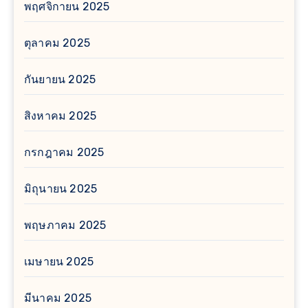
พฤศจิกายน 2025
ตุลาคม 2025
กันยายน 2025
สิงหาคม 2025
กรกฎาคม 2025
มิถุนายน 2025
พฤษภาคม 2025
เมษายน 2025
มีนาคม 2025