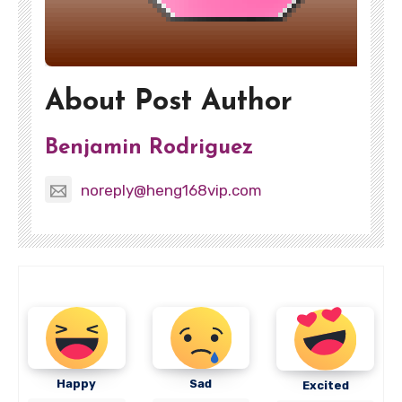
About Post Author
Benjamin Rodriguez
noreply@heng168vip.com
Happy
Sad
Excited