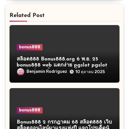
Related Post
bonus888
สล็อต888 Bonus888.org 6 พ.ย. 25
bonus888 web แตกง่าย pgslot pgslot
รวมลิสต์เกมคู่ใจ จับคู่กับสล็อต888 แล้วยิง
Benjamin Rodriguez
10 ตุลาคม 2025
ยาว casino online เว็บเปิดใหม่ ใหม่ล่าสุด
Top 45 by Irma
bonus888
Bonus888 2 กรกฎาคม 68 สล็อต888 เว็บ
สล็อตออนไลน์มาแรงแห่งปี แจกโปรเด็ดนัก