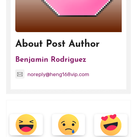
About Post Author
Benjamin Rodriguez
noreply@heng168vip.com