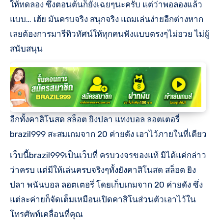
ให้ทดลอง ซึ่งตอนต้นก็ยังเฉยๆนะครับ แต่ว่าพอลองแล้ว
แบบ… เฮ้ย มันครบจริง สนุกจริง แถมเล่นง่ายอีกต่างหาก
เลยต้องการมารีทิวทัศน์ให้ทุกคนฟังแบบตรงๆไม่อวย ไม่ผู้
สนับสนุน
อีกทั้งคาสิโนสด สล็อต ยิงปลา แทงบอล ลอตเตอรี่
brazil999 สะสมเกมจาก 20 ค่ายดัง เอาไว้ภายในที่เดียว
เว็บนี้brazil999เป็นเว็บที่ ครบวงจรของแท้ มิได้แค่กล่าว
ว่าครบ แต่มีให้เล่นครบจริงๆทั้งยังคาสิโนสด สล็อต ยิง
ปลา พนันบอล ลอตเตอรี่ โดยเก็บเกมจาก 20 ค่ายดัง ซึ่ง
แต่ละค่ายก็จัดเต็มเหมือนเปิดคาสิโนส่วนตัวเอาไว้ใน
โทรศัพท์เคลื่อนที่คุณ