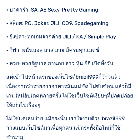
• บาคาร่า: SA, AE Sexy, Pretty Gaming
• สล็อต: PG, Joker, JILI, CQ9, Spadegaming
• ยิงปลา: ทุกเกมจากค่าย JILI / KA / Simple Play
• กีฬา: พนันบอล บาส มวย มีครบทุกแมตช์
• หวย: หวยรัฐบาล ฮานอย ลาว หุ้น ยี่กี เปิดทั้งวัน
แค่เข้าไปหน้าแรกของเว็บไซต์brazil999ก็ว้าวแล้ว
เนื่องจากว่ารายการอาหารมันแน่ชัด ไม่ซับซ้อน แล้วก็มี
เกมใหม่อัปเดตหลายครั้ง ไม่ใช่เว็บไซต์เงียบๆที่ปลดปล่อย
ให้เก่าไปเรื่อยๆ
ไม่ใช่แค่เล่นง่าย แม้กระนั้น เราใจง่ายด้วย brazil999
วางแบบเว็บไซต์มาเพื่อทุกคน แม้กระทั้งมือใหม่ก็ใช้
ชำนาญ