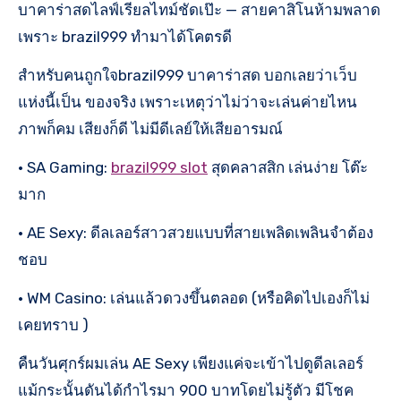
บาคาร่าสดไลฟ์เรียลไทม์ชัดเป๊ะ — สายคาสิโนห้ามพลาด
เพราะ brazil999 ทำมาได้โคตรดี
สำหรับคนถูกใจbrazil999 บาคาร่าสด บอกเลยว่าเว็บ
แห่งนี้เป็น ของจริง เพราะเหตุว่าไม่ว่าจะเล่นค่ายไหน
ภาพก็คม เสียงก็ดี ไม่มีดีเลย์ให้เสียอารมณ์
• SA Gaming:
brazil999 slot
สุดคลาสสิก เล่นง่าย โต๊ะ
มาก
• AE Sexy: ดีลเลอร์สาวสวยแบบที่สายเพลิดเพลินจำต้อง
ชอบ
• WM Casino: เล่นแล้วดวงขึ้นตลอด (หรือคิดไปเองก็ไม่
เคยทราบ )
คืนวันศุกร์ผมเล่น AE Sexy เพียงแค่จะเข้าไปดูดีลเลอร์
แม้กระนั้นดันได้กำไรมา 900 บาทโดยไม่รู้ตัว มีโชค