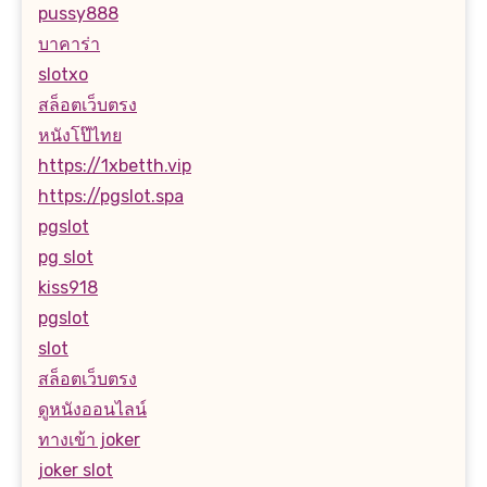
pussy888
บาคาร่า
slotxo
สล็อตเว็บตรง
หนังโป๊ไทย
https://1xbetth.vip
https://pgslot.spa
pgslot
pg slot
kiss918
pgslot
slot
สล็อตเว็บตรง
ดูหนังออนไลน์
ทางเข้า joker
joker slot