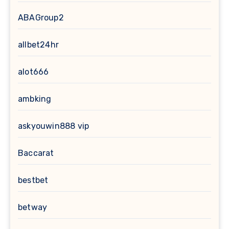
ABAGroup2
allbet24hr
alot666
ambking
askyouwin888 vip
Baccarat
bestbet
betway