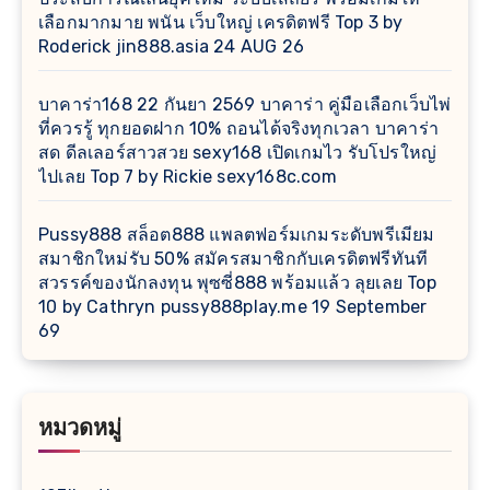
เลือกมากมาย พนัน เว็บใหญ่ เครดิตฟรี Top 3 by
Roderick jin888.asia 24 AUG 26
บาคาร่า168 22 กันยา 2569 บาคาร่า คู่มือเลือกเว็บไพ่
ที่ควรรู้ ทุกยอดฝาก 10% ถอนได้จริงทุกเวลา บาคาร่า
สด ดีลเลอร์สาวสวย sexy168 เปิดเกมไว รับโปรใหญ่
ไปเลย Top 7 by Rickie sexy168c.com
Pussy888 สล็อต888 แพลตฟอร์มเกมระดับพรีเมียม
สมาชิกใหม่รับ 50% สมัครสมาชิกกับเครดิตฟรีทันที
สวรรค์ของนักลงทุน พุซซี่888 พร้อมแล้ว ลุยเลย Top
10 by Cathryn pussy888play.me 19 September
69
หมวดหมู่