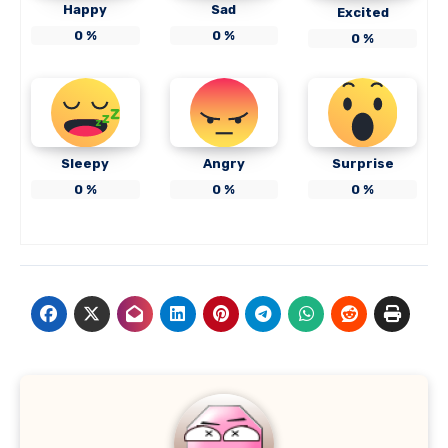
Happy
Sad
Excited
0
%
0
%
0
%
Sleepy
Angry
Surprise
0
%
0
%
0
%