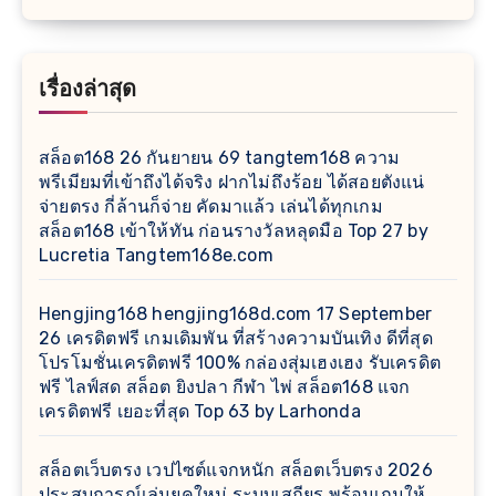
เรื่องล่าสุด
สล็อต168 26 กันยายน 69 tangtem168 ความ
พรีเมียมที่เข้าถึงได้จริง ฝากไม่ถึงร้อย ได้สอยตังแน่
จ่ายตรง กี่ล้านก็จ่าย คัดมาแล้ว เล่นได้ทุกเกม
สล็อต168 เข้าให้ทัน ก่อนรางวัลหลุดมือ Top 27 by
Lucretia Tangtem168e.com
Hengjing168 hengjing168d.com 17 September
26 เครดิตฟรี เกมเดิมพัน ที่สร้างความบันเทิง ดีที่สุด
โปรโมชั่นเครดิตฟรี 100% กล่องสุ่มเฮงเฮง รับเครดิต
ฟรี ไลฟ์สด สล็อต ยิงปลา กีฬา ไพ่ สล็อต168 แจก
เครดิตฟรี เยอะที่สุด Top 63 by Larhonda
สล็อตเว็บตรง เวปไซต์แจกหนัก สล็อตเว็บตรง 2026
ประสบการณ์เล่นยุคใหม่ ระบบเสถียร พร้อมเกมให้