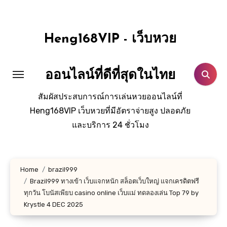
Skip
to
content
Heng168VIP - เว็บหวย
ออนไลน์ที่ดีที่สุดในไทย
สัมผัสประสบการณ์การเล่นหวยออนไลน์ที่
Heng168VIP เว็บหวยที่มีอัตราจ่ายสูง ปลอดภัย
และบริการ 24 ชั่วโมง
Home
brazil999
Brazil999 ทางเข้า เว็บแจกหนัก สล็อตเว็บใหญ่ แจกเครดิตฟรี
ทุกวัน โบนัสเพียบ casino online เว็บแม่ ทดลองเล่น Top 79 by
Krystle 4 DEC 2025