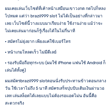
ผมเคยเล่นเว็บไซต์ที่เค้าหน้าเสมือนเขาวงกต กดไปก็หลง
ไปหมด แต่ว่า brazil999 slot ไม่ได้เป็นอย่างที่กล่าวมา
เลย เว็บไซต์นี้วางแบบมาเรียบง่าย ใช้งานง่าย แม้ว่าจะ
ไม่เคยเล่นมาก่อนก็รู้เรื่องได้ในไม่กี่นาที
• สมัครไม่ยุ่งยาก เพียงแค่ใช้เบอร์โทร
• หน้าเกมโหลดเร็ว ไม่มีดีเลย์
• รองรับมือถือทุกระบบ (ผมใช้ iPhone แฟนใช้ Android ก็
เล่นได้ทั้งคู่)
ผมสมัครbrazil999 slotตอนนั่งรับประทานข้าวตอนกลาง
วัน ใช้เวลาไม่ถึง 5 นาที สมัครเสร็จปุบปับเติมเงินผ่านวอ
เลท เล่นสล็อตได้เลยแบบไม่ต้องรอแอดไม่น อันนี้คือ
สะดวกจริง