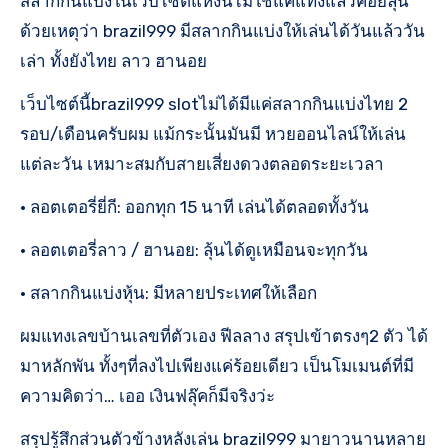
สลากกินแบ่งในเว็บไซต์แห่งนี้ไม่ใช่แค่แทงแล้วคอยลุ้น
ด้วยเหตุว่า brazil999 มีสลากกินแบ่งให้เล่นได้วันแล้ววัน
เล่า ทั้งยังไทย ลาว ฮานอย
เว็บไซต์นี้brazil999 slotไม่ได้มีแค่สลากกินแบ่งไทย 2
รอบ/เดือนครับผม แม้กระนั้นมันมี หวยออนไลน์ให้เล่น
แต่ละวัน เหมาะสมกับสายเสี่ยงดวงตลอดระยะเวลา
• ลอตเตอรี่ยี่กี: ออกทุก 15 นาที เล่นได้ตลอดทั้งวัน
• ลอตเตอรี่ลาว / ฮานอย: ลุ้นได้ดูเหมือนจะทุกวัน
• สลากกินแบ่งหุ้น: มีหลายประเทศให้เลือก
ผมแทงเลขบ้านเลขที่ตัวเอง ฟีลลาง สรุปเข้าตรงๆ2 ตัว ได้
มาหลักพัน ทั้งๆที่ลงไปเพียงแค่ร้อยเดียว เป็นโมเมนต์ที่มี
ความคิดว่า… เออ เงินฟลุ๊คก็มีจริงว่ะ
สรุปรู้สึกส่วนตัวข้างหลังเล่น brazil999 มายาวนานหลาย