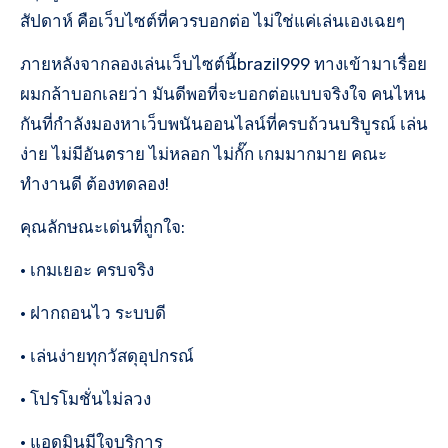
สัปดาห์ คือเว็บไซต์ที่ควรบอกต่อ ไม่ใช่แค่เล่นเองเฉยๆ
ภายหลังจากลองเล่นเว็บไซต์นี้brazil999 ทางเข้ามาเรื่อย
ผมกล้าบอกเลยว่า มันดีพอที่จะบอกต่อแบบจริงใจ คนไหน
กันที่กำลังมองหาเว็บพนันออนไลน์ที่ครบถ้วนบริบูรณ์ เล่น
ง่าย ไม่มีอันตราย ไม่หลอก ไม่กั๊ก เกมมากมาย คณะ
ทำงานดี ต้องทดลอง!
คุณลักษณะเด่นที่ถูกใจ:
• เกมเยอะ ครบจริง
• ฝากถอนไว ระบบดี
• เล่นง่ายทุกวัสดุอุปกรณ์
• โปรโมชั่นไม่ลวง
• แอดมินมีใจบริการ