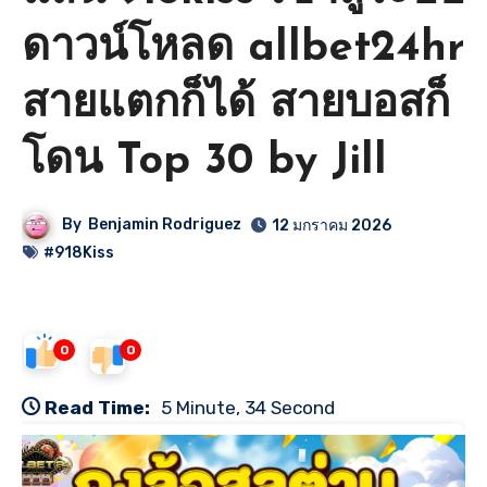
ดาวน์โหลด allbet24hr
สายแตกก็ได้ สายบอสก็
โดน Top 30 by Jill
By
Benjamin Rodriguez
12 มกราคม 2026
#918Kiss
0
0
Read Time:
5 Minute, 34 Second