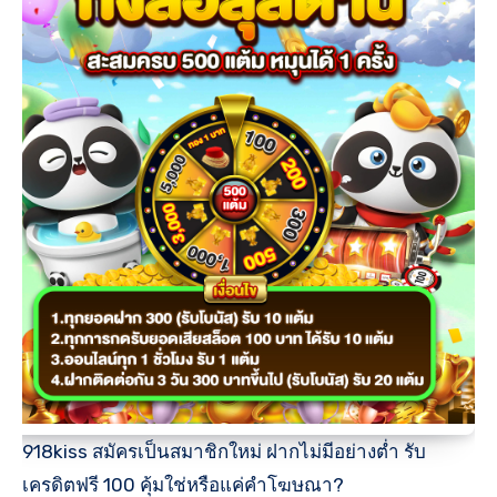
918kiss สมัครเป็นสมาชิกใหม่ ฝากไม่มีอย่างต่ำ รับ
เครดิตฟรี 100 คุ้มใช่หรือแค่คำโฆษณา?