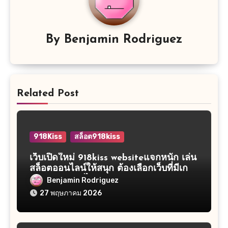
By
Benjamin Rodriguez
Related Post
918Kiss
สล็อต918kiss
เว็บเปิดใหม่ 918kiss websiteแจกหนัก เล่น
สล็อตออนไลน์ให้สนุก ต้องเลือกเว็บที่มีเกม
ครบและระบบไว ทดลองเล่น Top 65 by
Benjamin Rodriguez
Adeline 918kissauto.mobi 31 July 69
27 พฤษภาคม 2026
casino