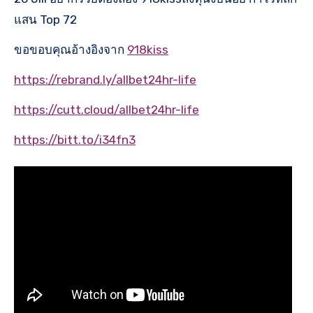
แสน Top 72
ขอขอบคุณอ้างอิงจาก
918kiss
https://rebrand.ly/allbet24hr-life
https://cutt.cloud/allbet24hr-life
https://bitt.to/i34fn3