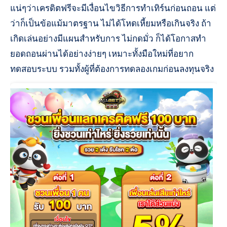
แน่ๆว่าเครดิตฟรีจะมีเงื่อนไขวิธีการทำเทิร์นก่อนถอน แต่
ว่าก็เป็นข้อแม้มาตรฐาน ไม่ได้โหดเหี้ยมหรือเกินจริง ถ้า
เกิดเล่นอย่างมีแผนสำหรับการ ไม่กดมั่ว ก็ได้โอกาสทำ
ยอดถอนผ่านได้อย่างง่ายๆ เหมาะทั้งมือใหม่ที่อยาก
ทดสอบระบบ รวมทั้งผู้ที่ต้องการทดลองเกมก่อนลงทุนจริง