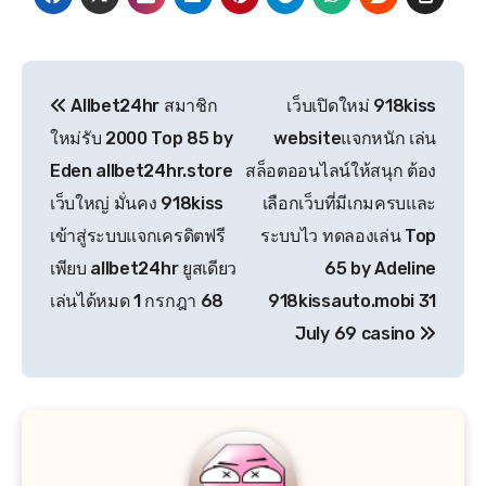
แนะแนว
Allbet24hr สมาชิก
เว็บเปิดใหม่ 918kiss
เรื่อง
ใหม่รับ 2000 Top 85 by
websiteแจกหนัก เล่น
Eden allbet24hr.store
สล็อตออนไลน์ให้สนุก ต้อง
เว็บใหญ่ มั่นคง 918kiss
เลือกเว็บที่มีเกมครบและ
เข้าสู่ระบบแจกเครดิตฟรี
ระบบไว ทดลองเล่น Top
เพียบ allbet24hr ยูสเดียว
65 by Adeline
เล่นได้หมด 1 กรกฎา 68
918kissauto.mobi 31
July 69 casino