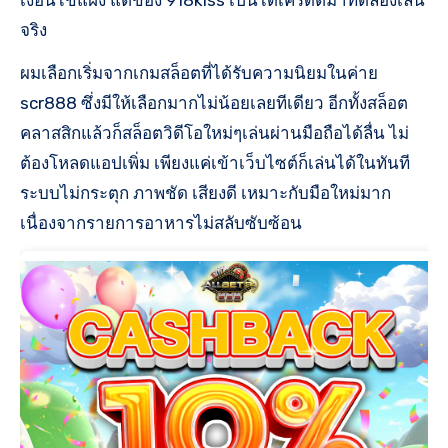
จริง
ผมเลือกเริ่มจากเกมสล็อตที่ได้รับความนิยมในค่าย
scr888 ซึ่งมีให้เลือกมากไม่น้อยเลยทีเดียว อีกทั้งสล็อต
คลาสสิกแล้วก็สล็อตวิดีโอใหม่ๆเล่นผ่านมือถือได้ลื่น ไม่
ต้องโหลดแอปเพิ่ม เพียงแค่เข้าเว็บไซต์ก็เล่นได้ในทันที
ระบบไม่กระตุก ภาพชัด เสียงดี เหมาะกับมือใหม่มาก
เนื่องจากรายการอาหารไม่สลับซับซ้อน