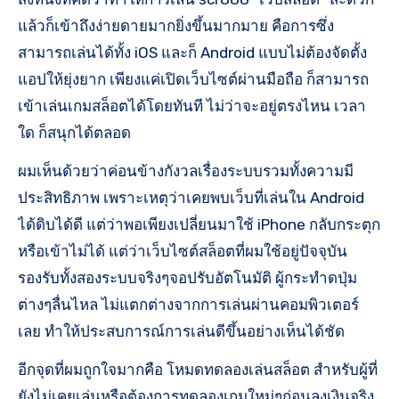
แล้วก็เข้าถึงง่ายดายมากยิ่งขึ้นมากมาย คือการซึ่ง
สามารถเล่นได้ทั้ง iOS และก็ Android แบบไม่ต้องจัดตั้ง
แอปให้ยุ่งยาก เพียงแค่เปิดเว็บไซต์ผ่านมือถือ ก็สามารถ
เข้าเล่นเกมสล็อตได้โดยทันที ไม่ว่าจะอยู่ตรงไหน เวลา
ใด ก็สนุกได้ตลอด
ผมเห็นด้วยว่าค่อนข้างกังวลเรื่องระบบรวมทั้งความมี
ประสิทธิภาพ เพราะเหตุว่าเคยพบเว็บที่เล่นใน Android
ได้ดิบได้ดี แต่ว่าพอเพียงเปลี่ยนมาใช้ iPhone กลับกระตุก
หรือเข้าไม่ได้ แต่ว่าเว็บไซต์สล็อตที่ผมใช้อยู่ปัจจุบัน
รองรับทั้งสองระบบจริงๆจอปรับอัตโนมัติ ผู้กระทำดปุ่ม
ต่างๆลื่นไหล ไม่แตกต่างจากการเล่นผ่านคอมพิวเตอร์
เลย ทำให้ประสบการณ์การเล่นดีขึ้นอย่างเห็นได้ชัด
อีกจุดที่ผมถูกใจมากคือ โหมดทดลองเล่นสล็อต สำหรับผู้ที่
ยังไม่เคยเล่นหรือต้องการทดลองเกมใหม่ๆก่อนลงเงินจริง