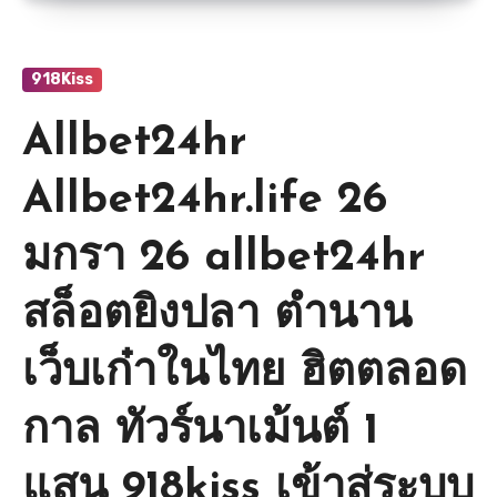
918Kiss
Allbet24hr
Allbet24hr.life 26
มกรา 26 allbet24hr
สล็อตยิงปลา ตำนาน
เว็บเก๋าในไทย ฮิตตลอด
กาล ทัวร์นาเม้นต์ 1
แสน 918kiss เข้าสู่ระบบ