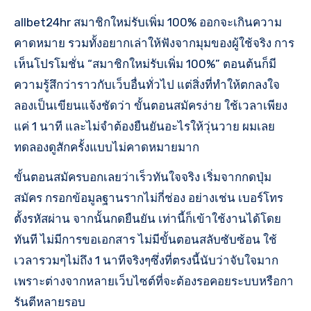
allbet24hr สมาชิกใหม่รับเพิ่ม 100% ออกจะเกินความ
คาดหมาย รวมทั้งอยากเล่าให้ฟังจากมุมของผู้ใช้จริง การ
เห็นโปรโมชั่น “สมาชิกใหม่รับเพิ่ม 100%” ตอนต้นก็มี
ความรู้สึกว่าราวกับเว็บอื่นทั่วไป แต่สิ่งที่ทำให้ตกลงใจ
ลองเป็นเขียนแจ้งชัดว่า ขั้นตอนสมัครง่าย ใช้เวลาเพียง
แค่ 1 นาที และไม่จำต้องยืนยันอะไรให้วุ่นวาย ผมเลย
ทดลองดูสักครั้งแบบไม่คาดหมายมาก
ขั้นตอนสมัครบอกเลยว่าเร็วทันใจจริง เริ่มจากกดปุ่ม
สมัคร กรอกข้อมูลฐานรากไม่กี่ช่อง อย่างเช่น เบอร์โทร
ตั้งรหัสผ่าน จากนั้นกดยืนยัน เท่านี้ก็เข้าใช้งานได้โดย
ทันที ไม่มีการขอเอกสาร ไม่มีขั้นตอนสลับซับซ้อน ใช้
เวลารวมๆไม่ถึง 1 นาทีจริงๆซึ่งที่ตรงนี้นับว่าจับใจมาก
เพราะต่างจากหลายเว็บไซต์ที่จะต้องรอคอยระบบหรือกา
รันตีหลายรอบ