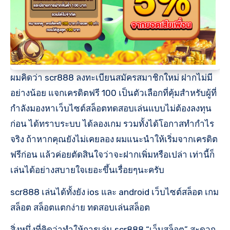
ผมคิดว่า scr888 ลงทะเบียนสมัครสมาชิกใหม่ ฝากไม่มี
อย่างน้อย แจกเครดิตฟรี 100 เป็นตัวเลือกที่คุ้มสำหรับผู้ที่
กำลังมองหาเว็บไซต์สล็อตทดสอบเล่นแบบไม่ต้องลงทุน
ก่อน ได้ทราบระบบ ได้ลองเกม รวมทั้งได้โอกาสทำกำไร
จริง ถ้าหากคุณยังไม่เคยลอง ผมแนะนำให้เริ่มจากเครดิต
ฟรีก่อน แล้วค่อยตัดสินใจว่าจะฝากเพิ่มหรือเปล่า เท่านี้ก็
เล่นได้อย่างสบายใจเยอะขึ้นเรื่อยๆนะครับ
scr888 เล่นได้ทั้งยัง ios และ android เว็บไซต์สล็อต เกม
สล็อต สล็อตแตกง่าย ทดสอบเล่นสล็อต
สิ่งหนึ่งที่คิดว่าทำให้การเล่น scr888 “เว็บสล็อต” สะดวก