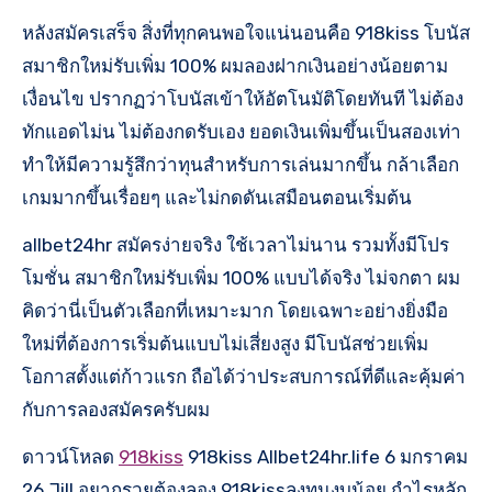
หลังสมัครเสร็จ สิ่งที่ทุกคนพอใจแน่นอนคือ 918kiss โบนัส
สมาชิกใหม่รับเพิ่ม 100% ผมลองฝากเงินอย่างน้อยตาม
เงื่อนไข ปรากฏว่าโบนัสเข้าให้อัตโนมัติโดยทันที ไม่ต้อง
ทักแอดไม่น ไม่ต้องกดรับเอง ยอดเงินเพิ่มขึ้นเป็นสองเท่า
ทำให้มีความรู้สึกว่าทุนสำหรับการเล่นมากขึ้น กล้าเลือก
เกมมากขึ้นเรื่อยๆ และไม่กดดันเสมือนตอนเริ่มต้น
allbet24hr สมัครง่ายจริง ใช้เวลาไม่นาน รวมทั้งมีโปร
โมชั่น สมาชิกใหม่รับเพิ่ม 100% แบบได้จริง ไม่จกตา ผม
คิดว่านี่เป็นตัวเลือกที่เหมาะมาก โดยเฉพาะอย่างยิ่งมือ
ใหม่ที่ต้องการเริ่มต้นแบบไม่เสี่ยงสูง มีโบนัสช่วยเพิ่ม
โอกาสตั้งแต่ก้าวแรก ถือได้ว่าประสบการณ์ที่ดีและคุ้มค่า
กับการลองสมัครครับผม
ดาวน์โหลด
918kiss
918kiss Allbet24hr.life 6 มกราคม
26 Jill อยากรวยต้องลอง 918kissลงทุนงบน้อย กำไรหลัก