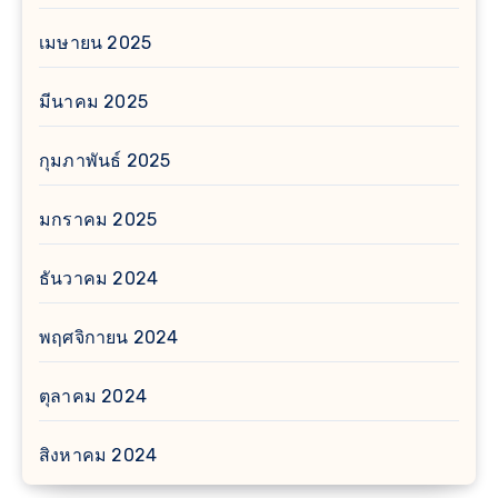
เมษายน 2025
มีนาคม 2025
กุมภาพันธ์ 2025
มกราคม 2025
ธันวาคม 2024
พฤศจิกายน 2024
ตุลาคม 2024
สิงหาคม 2024