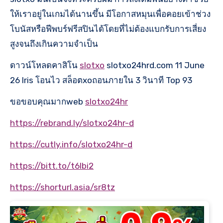
ให้เราอยู่ในเกมได้นานขึ้น มีโอกาสหมุนเพื่อคอยเข้าช่วง
โบนัสหรือฟีพบร์ฟรีสปินได้โดยที่ไม่ต้องแบกรับการเสี่ยง
สูงจนถึงเกินความจำเป็น
ดาวน์โหลดคาสิโน
slotxo
slotxo24hrd.com 11 June
26 Iris โอนไว สล็อตxoถอนภายใน 3 วินาที Top 93
ขอขอบคุณมากweb
slotxo24hr
https://rebrand.ly/slotxo24hr-d
https://cutly.info/slotxo24hr-d
https://bitt.to/t6lbi2
https://shorturl.asia/sr8tz