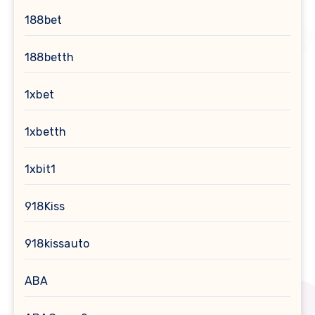
188bet
188betth
1xbet
1xbetth
1xbit1
918Kiss
918kissauto
ABA