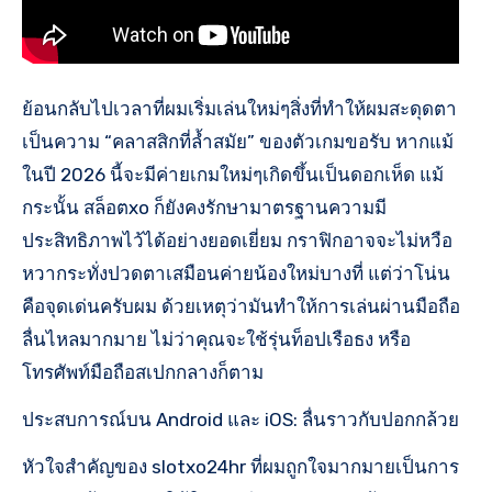
ย้อนกลับไปเวลาที่ผมเริ่มเล่นใหม่ๆสิ่งที่ทำให้ผมสะดุดตา
เป็นความ “คลาสสิกที่ล้ำสมัย” ของตัวเกมขอรับ หากแม้
ในปี 2026 นี้จะมีค่ายเกมใหม่ๆเกิดขึ้นเป็นดอกเห็ด แม้
กระนั้น สล็อตxo ก็ยังคงรักษามาตรฐานความมี
ประสิทธิภาพไว้ได้อย่างยอดเยี่ยม กราฟิกอาจจะไม่หวือ
หวากระทั่งปวดตาเสมือนค่ายน้องใหม่บางที่ แต่ว่าโน่น
คือจุดเด่นครับผม ด้วยเหตุว่ามันทำให้การเล่นผ่านมือถือ
ลื่นไหลมากมาย ไม่ว่าคุณจะใช้รุ่นท็อปเรือธง หรือ
โทรศัพท์มือถือสเปกกลางก็ตาม
ประสบการณ์บน Android และ iOS: ลื่นราวกับปอกกล้วย
หัวใจสำคัญของ slotxo24hr ที่ผมถูกใจมากมายเป็นการ