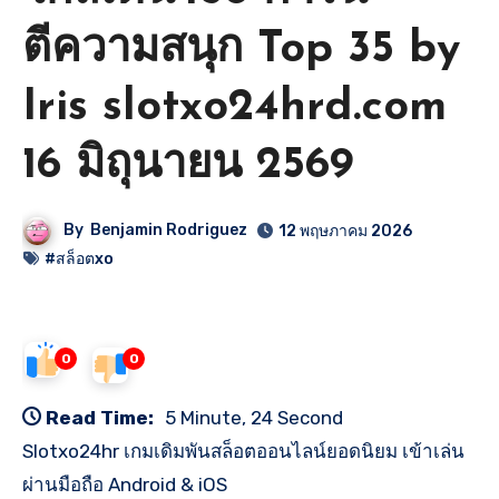
ตีความสนุก Top 35 by
Iris slotxo24hrd.com
16 มิถุนายน 2569
By
Benjamin Rodriguez
12 พฤษภาคม 2026
#สล็อตxo
0
0
Read Time:
5 Minute, 24 Second
Slotxo24hr เกมเดิมพันสล็อตออนไลน์ยอดนิยม เข้าเล่น
ผ่านมือถือ Android & iOS