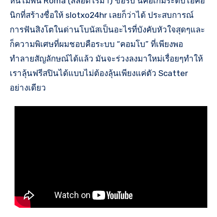
หนีไม่พ้น Roma (สล็อตโรม่า) ขอรับ นี่คือเกมระดับไอคอ
นิกที่สร้างชื่อให้ slotxo24hr เลยก็ว่าได้ ประสบการณ์
การฟันสิงโตในด่านโบนัสเป็นอะไรที่บังคับหัวใจสุดๆและ
ก็ความพิเศษที่ผมชอบคือระบบ “คอมโบ” ที่เพียงพอ
ทำลายสัญลักษณ์ได้แล้ว มันจะร่วงลงมาใหม่เรื่อยๆทำให้
เราลุ้นฟรีสปินได้แบบไม่ต้องลุ้นเพียงแค่ตัว Scatter
อย่างเดียว