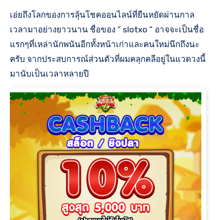
เอ่ยถึงโลกของการลุ้นโชคออนไลน์ที่ยืนหยัดผ่านกาล
เวลามาอย่างยาวนาน ชื่อของ ” slotxo ” อาจจะเป็นชื่อ
แรกๆที่เหล่านักพนันอีกทั้งหน้าเก่าและคนใหม่นึกถึงนะ
ครับ จากประสบการณ์ส่วนตัวที่ผมคลุกคลีอยู่ในแวดวงนี้
มานับเป็นเวลาหลายปี