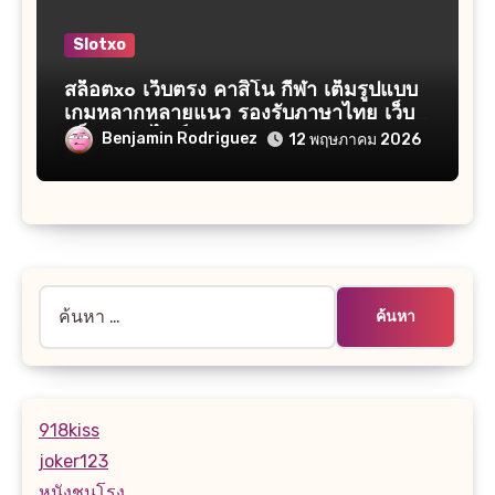
Slotxo
สล็อตxo เว็บตรง คาสิโน กีฬา เต็มรูปแบบ
เกมหลากหลายแนว รองรับภาษาไทย เว็บ
สล็อตออนไลน์อันดับ 1 slotxo24hr
Benjamin Rodriguez
12 พฤษภาคม 2026
โกลเด้น456 การันตีความสนุก Top 35 by
Iris slotxo24hrd.com 16 มิถุนายน 2569
ค้นหา
สำหรับ:
918kiss
joker123
หนังชนโรง