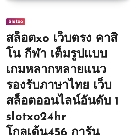
Slotxo
สล็อตxo เว็บตรง คาสิ
โน กีฬา เต็มรูปแบบ
เกมหลากหลายแนว
รองรับภาษาไทย เว็บ
สล็อตออนไลน์อันดับ 1
slotxo24hr
โกลเด้น456 การัน