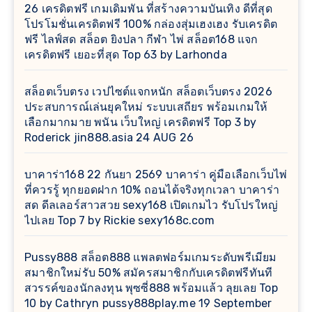
26 เครดิตฟรี เกมเดิมพัน ที่สร้างความบันเทิง ดีที่สุด
โปรโมชั่นเครดิตฟรี 100% กล่องสุ่มเฮงเฮง รับเครดิต
ฟรี ไลฟ์สด สล็อต ยิงปลา กีฬา ไพ่ สล็อต168 แจก
เครดิตฟรี เยอะที่สุด Top 63 by Larhonda
สล็อตเว็บตรง เวปไซต์แจกหนัก สล็อตเว็บตรง 2026
ประสบการณ์เล่นยุคใหม่ ระบบเสถียร พร้อมเกมให้
เลือกมากมาย พนัน เว็บใหญ่ เครดิตฟรี Top 3 by
Roderick jin888.asia 24 AUG 26
บาคาร่า168 22 กันยา 2569 บาคาร่า คู่มือเลือกเว็บไพ่
ที่ควรรู้ ทุกยอดฝาก 10% ถอนได้จริงทุกเวลา บาคาร่า
สด ดีลเลอร์สาวสวย sexy168 เปิดเกมไว รับโปรใหญ่
ไปเลย Top 7 by Rickie sexy168c.com
Pussy888 สล็อต888 แพลตฟอร์มเกมระดับพรีเมียม
สมาชิกใหม่รับ 50% สมัครสมาชิกกับเครดิตฟรีทันที
สวรรค์ของนักลงทุน พุซซี่888 พร้อมแล้ว ลุยเลย Top
10 by Cathryn pussy888play.me 19 September