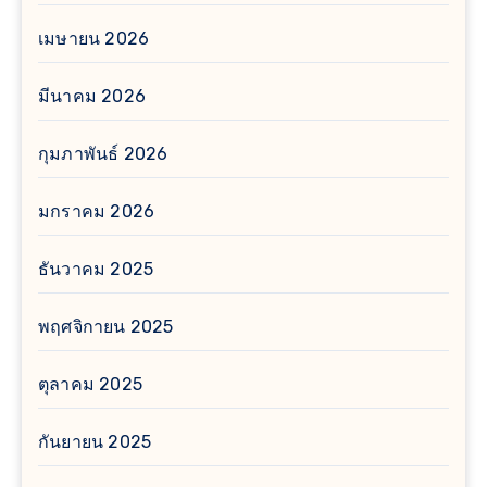
เมษายน 2026
มีนาคม 2026
กุมภาพันธ์ 2026
มกราคม 2026
ธันวาคม 2025
พฤศจิกายน 2025
ตุลาคม 2025
กันยายน 2025