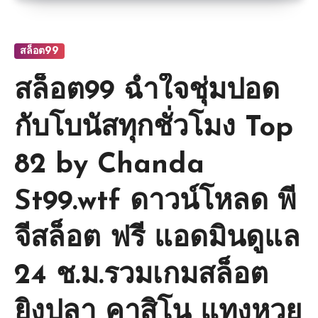
สล็อต99
สล็อต99 ฉ่ำใจชุ่มปอด
กับโบนัสทุกชั่วโมง Top
82 by Chanda
St99.wtf ดาวน์โหลด พี
จีสล็อต ฟรี แอดมินดูแล
24 ช.ม.รวมเกมสล็อต
ยิงปลา คาสิโน แทงหวย