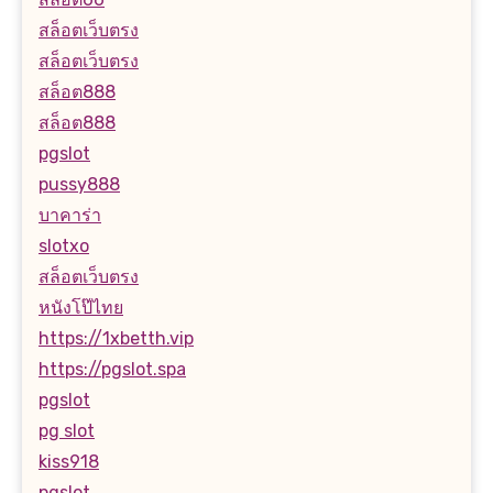
สล็อตเว็บตรง
สล็อตเว็บตรง
สล็อต888
สล็อต888
pgslot
pussy888
บาคาร่า
slotxo
สล็อตเว็บตรง
หนังโป๊ไทย
https://1xbetth.vip
https://pgslot.spa
pgslot
pg slot
kiss918
pgslot