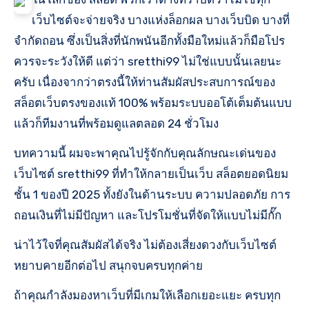
เว็บไซต์จะจ่ายจริง บางแห่งล็อกผล บางเว็บบิด บางที่
จำกัดถอน ซึ่งเป็นสิ่งที่นักพนันอีกทั้งมือใหม่แล้วก็มือโปร
ควรจะระวังให้ดี แต่ว่า sretthi99 ไม่ใช่แบบนั้นเลยนะ
ครับ เนื่องจากว่าตรงนี้ให้ท่านสัมผัสประสบการณ์ของ
สล็อตเว็บตรงของแท้ 100% พร้อมระบบออโต้เต็มต้นแบบ
แล้วก็ทีมงานที่พร้อมดูแลตลอด 24 ชั่วโมง
บทความนี้ ผมจะพาคุณไปรู้จักกับคุณลักษณะเด่นของ
เว็บไซต์ sretthi99 ที่ทำให้กลายเป็นเว็บ สล็อตยอดนิยม
ชั้น 1 ของปี 2025 ทั้งยังในด้านระบบ ความปลอดภัย การ
ถอนเงินที่ไม่มีปัญหา และโปรโมชั่นที่จัดให้แบบไม่มีกั๊ก
น่าไว้ใจที่คุณสัมผัสได้จริง ไม่ต้องเสี่ยงดวงกับเว็บไซต์
หยาบคายอีกต่อไป สนุกจบครบทุกค่าย
ถ้าคุณกำลังมองหาเว็บที่มีเกมให้เลือกเยอะแยะ ครบทุก