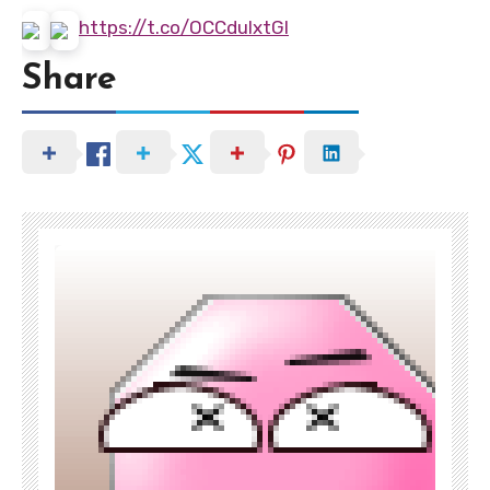
https://t.co/OCCdulxtGl
Share