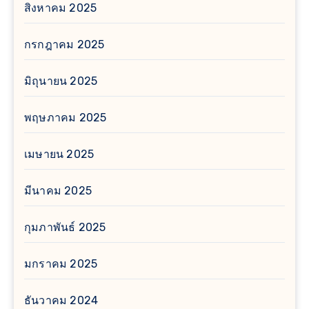
สิงหาคม 2025
กรกฎาคม 2025
มิถุนายน 2025
พฤษภาคม 2025
เมษายน 2025
มีนาคม 2025
กุมภาพันธ์ 2025
มกราคม 2025
ธันวาคม 2024