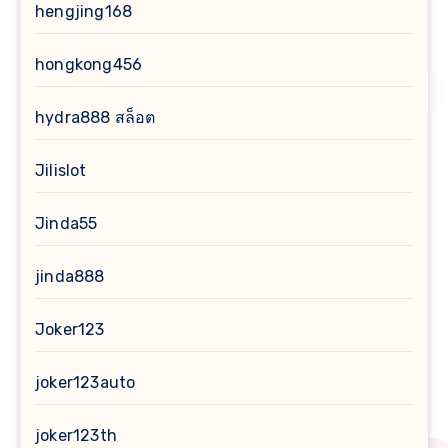
hengjing168
hongkong456
hydra888 สล็อต
Jilislot
Jinda55
jinda888
Joker123
joker123auto
joker123th