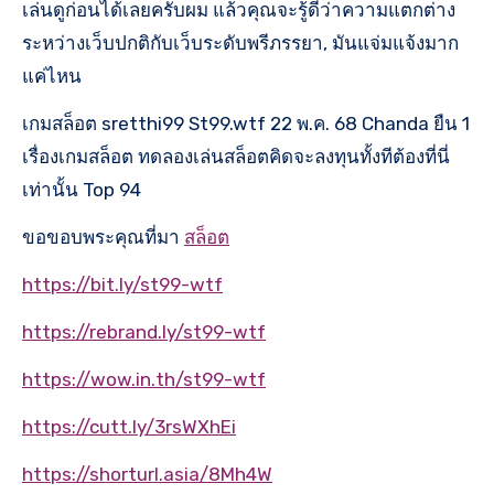
เล่นดูก่อนได้เลยครับผม แล้วคุณจะรู้ดีว่าความแตกต่าง
ระหว่างเว็บปกติกับเว็บระดับพรีภรรยา, มันแจ่มแจ้งมาก
แค่ไหน
เกมสล็อต sretthi99 St99.wtf 22 พ.ค. 68 Chanda ยืน 1
เรื่องเกมสล็อต ทดลองเล่นสล็อตคิดจะลงทุนทั้งทีต้องที่นี่
เท่านั้น Top 94
ขอขอบพระคุณที่มา
สล็อต
https://bit.ly/st99-wtf
https://rebrand.ly/st99-wtf
https://wow.in.th/st99-wtf
https://cutt.ly/3rsWXhEi
https://shorturl.asia/8Mh4W