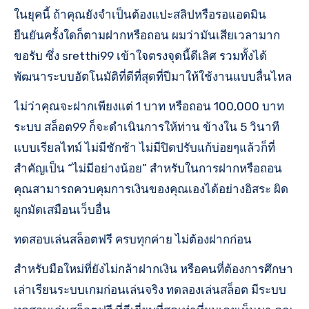
ในยุคนี้ ถ้าคุณยังจำเป็นต้องแปะสลิปหรือรอแอดมิน
ยืนยันครั้งใดก็ตามฝากหรือถอน ผมว่ามันเสียเวลามาก
ขอรับ ซึ่ง sretthi99 เข้าใจตรงจุดนี้ดีเลิศ รวมทั้งได้
พัฒนาระบบอัตโนมัติที่ดีที่สุดที่ปีมาให้ใช้งานแบบลื่นไหล
ไม่ว่าคุณจะฝากเพียงแต่ 1 บาท หรือถอน 100,000 บาท
ระบบ สล็อต99 ก็จะดำเนินการให้ท่าน ข้างใน 5 วินาที
แบบเรียลไทม์ ไม่มีชักช้า ไม่มีปิดปรับแก้บ่อยๆแล้วก็ที่
สำคัญเป็น “ไม่มีอย่างน้อย” สำหรับในการฝากหรือถอน
คุณสามารถควบคุมการเงินของคุณเองได้อย่างอิสระ ผิด
ผูกมัดเสมือนเว็บอื่น
ทดสอบเล่นสล็อตฟรี ครบทุกค่าย ไม่ต้องฝากก่อน
สำหรับมือใหม่ที่ยังไม่กล้าฝากเงิน หรือคนที่ต้องการศึกษา
เล่าเรียนระบบเกมก่อนเล่นจริง ทดลองเล่นสล็อต มีระบบ