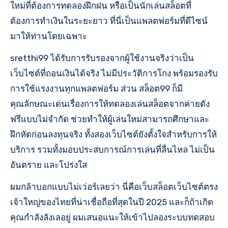
ใหม่ที่ต้องการทดลองฝึกฝน หรือเป็นนักเล่นสล็อตที่
ต้องการทำเงินในระยะยาว ที่นี่เป็นแพลตฟอร์มที่ดีไซน์
มาให้ท่านโดยเฉพาะ
sretthi99 ได้รับการรับรองจากผู้ใช้งานจริงว่าเป็น
เว็บไซต์ที่ถอนเงินได้จริง ไม่มีประวัติการโกง พร้อมรองรับ
การใช้แรงงานทุกแพลตฟอร์ม ส่วน สล็อต99 ก็มี
คุณลักษณะเด่นเรื่องการให้ทดลองเล่นสล็อตจากค่ายดัง
ฟรีแบบไม่จำกัด ช่วยทำให้ผู้เล่นใหม่สามารถศึกษาและ
ฝึกหัดก่อนลงทุนจริง ทั้งสองเว็บไซต์ยังตั้งใจสำหรับการให้
บริการ รวมทั้งมอบประสบการณ์การเล่นที่ลื่นไหล ไม่เป็น
อันตราย และโปร่งใส
ผมกล้าบอกแบบไม่เว่อร์เลยว่า นี่คือเว็บสล็อตเว็บไซต์ตรง
เจ้าใหญ่ของไทยที่น่าเชื่อถือที่สุดในปี 2025 และก็ถ้าเกิด
คุณกำลังลังเลอยู่ ผมเสนอแนะให้เข้าไปลองระบบทดสอบ