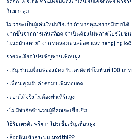
สล็อต โปรเด็ด ชวนเพื่อนพ้องมาเล่น รับเครดิตฟรี พารวย
กันยกกลุ่ม
ไม่ว่าจะเป็นผู้เล่นใหม่หรือเก่า ถ้าหากคุณอยากมีรายได้
มากขึ้นจากการเล่นสล็อต จำเป็นต้องไม่พลาดโปรโมชั่น
“แนะนำสหาย” จาก ทดลองเล่นสล็อต และ hengjing168
รายละเอียดโปรเชิญชวนเพื่อนฝูง:
• เชิญชวนเพื่อนพ้องสมัคร รับเครดิตฟรีในทันที 100 บาท
• เพื่อน คุณรับค่าคอมฯ เพิ่มทุกยอด
• ถอนได้จริง ไม่ต้องทำเทิร์นสูง
• ไม่มีจำกัดจำนวนผู้ที่คุณจะเชื้อเชิญ
วิธีรับเครดิตฟรีจากโปรเชื้อเชิญเพื่อนฝูง:
• ล็อกอินเข้าสู่ระบบ sretthi99