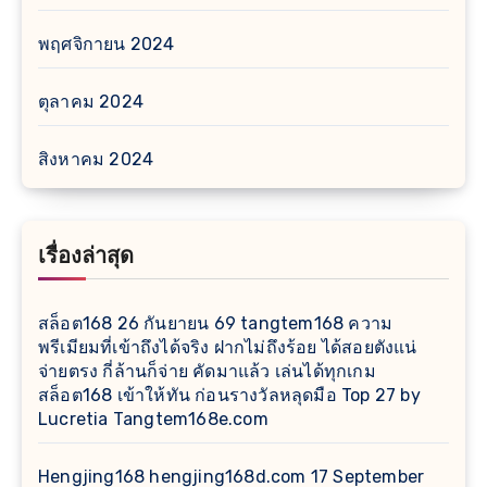
พฤศจิกายน 2024
ตุลาคม 2024
สิงหาคม 2024
เรื่องล่าสุด
สล็อต168 26 กันยายน 69 tangtem168 ความ
พรีเมียมที่เข้าถึงได้จริง ฝากไม่ถึงร้อย ได้สอยตังแน่
จ่ายตรง กี่ล้านก็จ่าย คัดมาแล้ว เล่นได้ทุกเกม
สล็อต168 เข้าให้ทัน ก่อนรางวัลหลุดมือ Top 27 by
Lucretia Tangtem168e.com
Hengjing168 hengjing168d.com 17 September