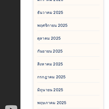
ธันวาคม 2025
พฤศจิกายน 2025
ตุลาคม 2025
กันยายน 2025
สิงหาคม 2025
กรกฎาคม 2025
มิถุนายน 2025
พฤษภาคม 2025