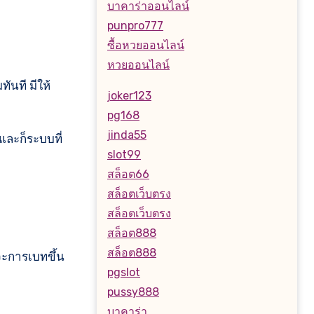
บาคาร่าออนไลน์
punpro777
ซื้อหวยออนไลน์
หวยออนไลน์
ันที มีให้
joker123
pg168
jinda55
และก็ระบบที่
slot99
สล็อต66
สล็อตเว็บตรง
สล็อตเว็บตรง
สล็อต888
สล็อต888
วะการเบทขึ้น
pgslot
pussy888
บาคาร่า