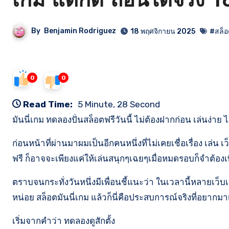
เกม แตกดี ถอนได้จริง
By
Benjamin Rodriguez
18 พฤศจิกายน 2025
#สล็อ
0
0
Read Time:
5 Minute, 28 Second
มันนี่เกม ทดลองปั่นสล็อตฟรีวันนี้ ไม่ต้องฝากก่อน เล่นง่าย 
ก่อนหน้าที่ผ่านมาผมเป็นอีกคนหนึ่งที่ไม่เคยเชื่อเรื่อง เล่น 
ฟรี ก็อาจจะเพียงแค่ให้เล่นสนุกๆเฉยๆเมื่อหมดรอบก็จำต้องเพิ่
ตราบจนกระทั่งวันหนึ่งมีเพื่อนชี้แนะว่า ในเวลานี้หลายเว
หน่อย สล็อตมันนี่เกม แล้วก็นี่คือประสบการณ์จริงที่อยากมาเ
เริ่มจากคำว่า ทดลองดูสักตั้ง