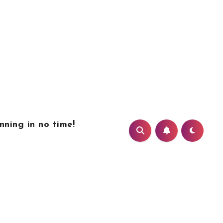
nning in no time!