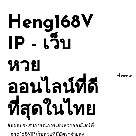
Skip
to
Heng168V
content
IP - เว็บ
หวย
Home
ออนไลน์ที่ดี
ที่สุดในไทย
สัมผัสประสบการณ์การเล่นหวยออนไลน์ที่
Heng168VIP เว็บหวยที่มีอัตราจ่ายสูง