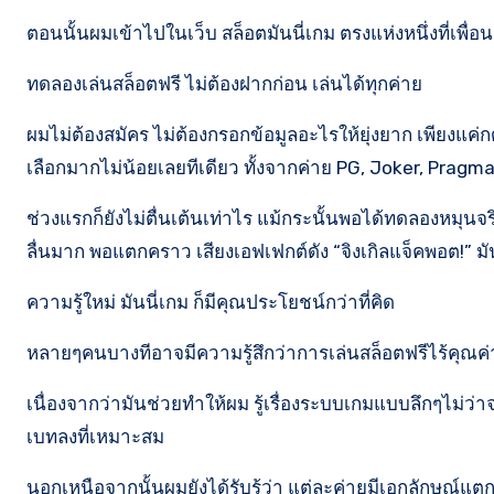
ตอนนั้นผมเข้าไปในเว็บ สล็อตมันนี่เกม ตรงแห่งหนึ่งที่เพื่
ทดลองเล่นสล็อตฟรี ไม่ต้องฝากก่อน เล่นได้ทุกค่าย
ผมไม่ต้องสมัคร ไม่ต้องกรอกข้อมูลอะไรให้ยุ่งยาก เพียงแค่กดเ
เลือกมากไม่น้อยเลยทีเดียว ทั้งจากค่าย PG, Joker, Pragma
ช่วงแรกก็ยังไม่ตื่นเต้นเท่าไร แม้กระนั้นพอได้ทดลองหมุนจร
ลื่นมาก พอแตกคราว เสียงเอฟเฟกต์ดัง “จิงเกิลแจ็คพอต!” ม
ความรู้ใหม่ มันนี่เกม ก็มีคุณประโยชน์กว่าที่คิด
หลายๆคนบางทีอาจมีความรู้สึกว่าการเล่นสล็อตฟรีไร้คุณค
เนื่องจากว่ามันช่วยทำให้ผม รู้เรื่องระบบเกมแบบลึกๆไม่ว
เบทลงที่เหมาะสม
นอกเหนือจากนั้นผมยังได้รับรู้ว่า แต่ละค่ายมีเอกลักษณ์แตก