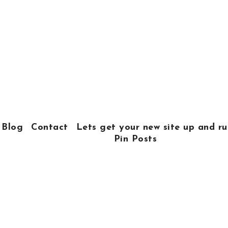
Blog
Contact
Lets get your new site up and ru
Pin Posts