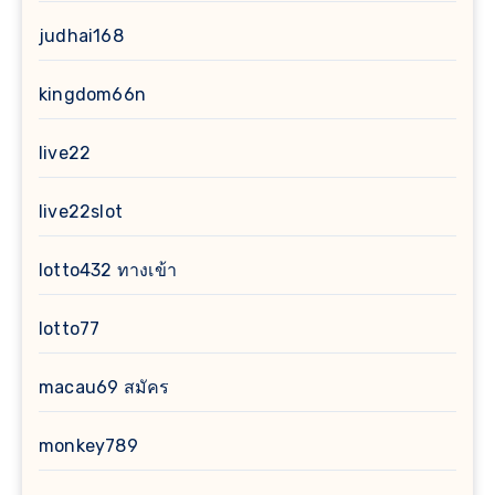
judhai168
kingdom66n
live22
live22slot
lotto432 ทางเข้า
lotto77
macau69 สมัคร
monkey789