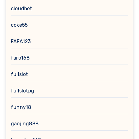
cloudbet
coke55
FAFA123
faro168
fullslot
fullslotpg
funny18
gaojing888