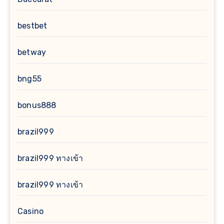
bestbet
betway
bng55
bonus888
brazil999
brazil999 ทางเข้า
brazil999 ทางเข้า
Casino