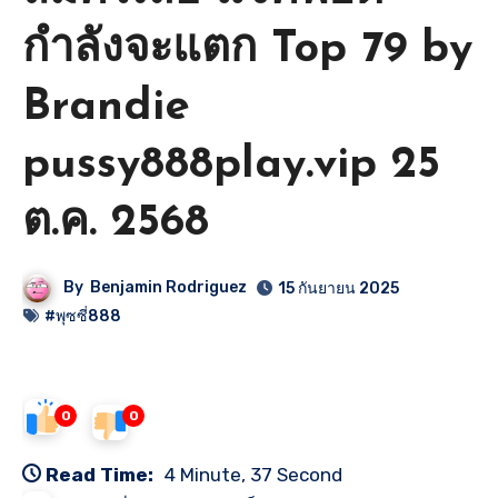
กำลังจะแตก Top 79 by
Brandie
pussy888play.vip 25
ต.ค. 2568
By
Benjamin Rodriguez
15 กันยายน 2025
#พุซซี่888
0
0
Read Time:
4 Minute, 37 Second