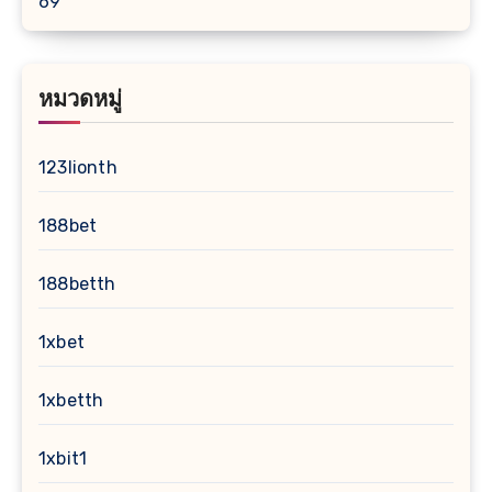
69
หมวดหมู่
123lionth
188bet
188betth
1xbet
1xbetth
1xbit1