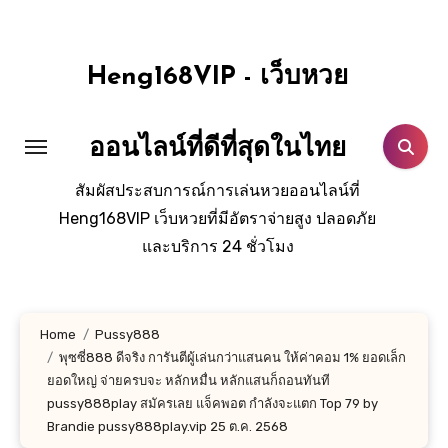
Skip
to
content
Heng168VIP - เว็บหวย
ออนไลน์ที่ดีที่สุดในไทย
สัมผัสประสบการณ์การเล่นหวยออนไลน์ที่
Heng168VIP เว็บหวยที่มีอัตราจ่ายสูง ปลอดภัย
และบริการ 24 ชั่วโมง
Home
Pussy888
พุซซี่888 ดีจริง การันตีผู้เล่นกว่าแสนคน ให้ค่าคอม 1% ยอดเล็ก
ยอดใหญ่ จ่ายครบจะ หลักหมื่น หลักแสนก็ถอนทันที
pussy888play สมัครเลย แจ็คพอต กำลังจะแตก Top 79 by
Brandie pussy888play.vip 25 ต.ค. 2568