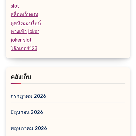
slot
สล็อตเว็บตรง
ดูหนังออนไลน์
ทางเข้า joker
joker slot
โจ๊กเกอร์123
คลังเก็บ
กรกฎาคม 2026
มิถุนายน 2026
พฤษภาคม 2026