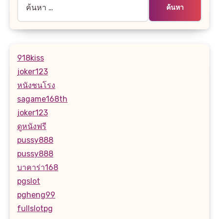
สำหรับ:
918kiss
joker123
หนังชนโรง
sagame168th
joker123
ดูหนังฟรี
pussy888
pussy888
บาคาร่า168
pgslot
pgheng99
fullslotpg