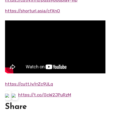
https://cutly.info/pussy888play-vip
https://shorturl.asia/cfXnO
https://cutt.ly/rrZc9ULq
https://t.co/GcW2JPuRzM
Share