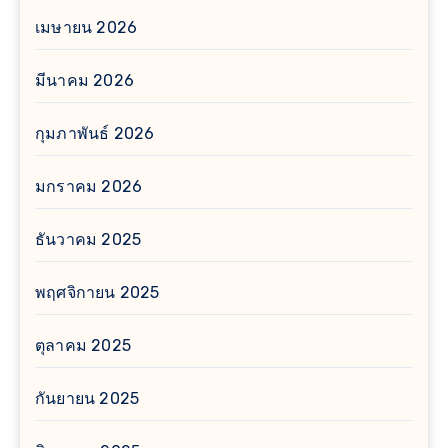
เมษายน 2026
มีนาคม 2026
กุมภาพันธ์ 2026
มกราคม 2026
ธันวาคม 2025
พฤศจิกายน 2025
ตุลาคม 2025
กันยายน 2025