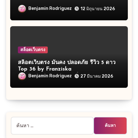
เว็บแม่ สล็อต webใหญ่ เว็บสล็อตแตกง่าย
Benjamin Rodriguez
12 มิถุนายน 2026
เล่นสนุก ฝากถอนเร็ว รวมค่ายดังครบใน
เว็บเดียว ทดลองเล่น Top 63 by Ramon
alot66.net 1 August 26 คาสิโน
สล็อตเว็บตรง
สล็อตเว็บตรง มั่นคง ปลอดภัย รีวิว 5 ดาว
Top 36 by Franziska
Tangtem168b.com เกมฮิตตลอดกาล อัป
Benjamin Rodriguez
27 มีนาคม 2026
เดทใหม่ ระบบทันสมัย ครบทุกเกม ตอบ
โจทย์ทุกสไตล์ 19 พฤษภา 2026
ค้นหา
สำหรับ: