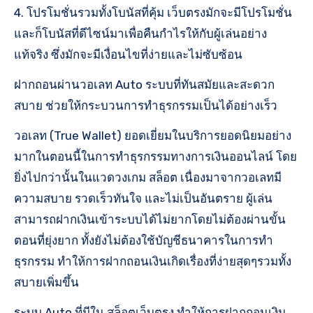
4. โปรโมชั่นรวมทั้งโบนัสที่คุ้ม เว็บตรงมักจะมีโปรโมชั่น
และก็โบนัสที่ดีไซน์มาเพื่อคืนกำไรให้กับผู้เล่นอย่าง
แท้จริง ซึ่งมักจะมีเงื่อนไขที่ง่ายและไม่ซับซ้อน
ฝากถอนผ่านวอเลท Auto ระบบที่ทันสมัยและสะดวก
สบาย ช่วยให้กระบวนการทำธุรกรรมเป็นได้อย่างเร็ว
วอเลท (True Wallet) ยอดเยี่ยมในบริการยอดนิยมอย่าง
มากในตอนนี้ในการทำธุรกรรมทางการเงินออนไลน์ โดย
ยิ่งไปกว่านั้นในแวดวงเกม สล็อต เนื่องมาจากวอเลทมี
ความสบาย รวดเร็วทันใจ และไม่เป็นอันตราย ผู้เล่น
สามารถฝากเงินเข้าระบบได้ไม่ยากโดยไม่ต้องผ่านขั้น
ตอนที่ยุ่งยาก ทั้งยังไม่ต้องใช้บัญชีธนาคารในการทำ
ธุรกรรม ทำให้การฝากถอนเงินเกิดเรื่องที่ง่ายสุดๆรวมทั้ง
สบายเพิ่มขึ้น
ระบบ Auto ที่มีใน สล็อตเว็บตรง ทำให้การฝากถอนเงิน