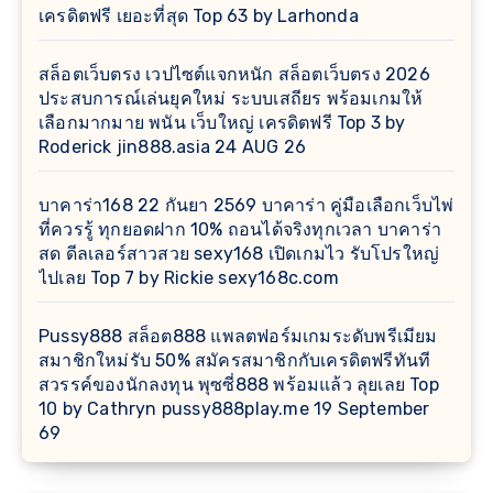
เครดิตฟรี เยอะที่สุด Top 63 by Larhonda
สล็อตเว็บตรง เวปไซต์แจกหนัก สล็อตเว็บตรง 2026
ประสบการณ์เล่นยุคใหม่ ระบบเสถียร พร้อมเกมให้
เลือกมากมาย พนัน เว็บใหญ่ เครดิตฟรี Top 3 by
Roderick jin888.asia 24 AUG 26
บาคาร่า168 22 กันยา 2569 บาคาร่า คู่มือเลือกเว็บไพ่
ที่ควรรู้ ทุกยอดฝาก 10% ถอนได้จริงทุกเวลา บาคาร่า
สด ดีลเลอร์สาวสวย sexy168 เปิดเกมไว รับโปรใหญ่
ไปเลย Top 7 by Rickie sexy168c.com
Pussy888 สล็อต888 แพลตฟอร์มเกมระดับพรีเมียม
สมาชิกใหม่รับ 50% สมัครสมาชิกกับเครดิตฟรีทันที
สวรรค์ของนักลงทุน พุซซี่888 พร้อมแล้ว ลุยเลย Top
10 by Cathryn pussy888play.me 19 September
69