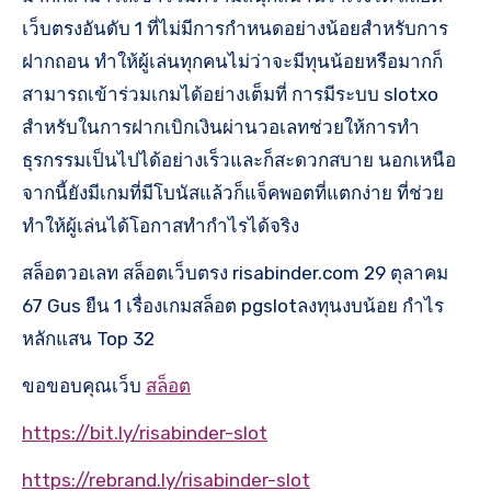
เว็บตรงอันดับ 1 ที่ไม่มีการกำหนดอย่างน้อยสำหรับการ
ฝากถอน ทำให้ผู้เล่นทุกคนไม่ว่าจะมีทุนน้อยหรือมากก็
สามารถเข้าร่วมเกมได้อย่างเต็มที่ การมีระบบ slotxo
สำหรับในการฝากเบิกเงินผ่านวอเลทช่วยให้การทำ
ธุรกรรมเป็นไปได้อย่างเร็วและก็สะดวกสบาย นอกเหนือ
จากนี้ยังมีเกมที่มีโบนัสแล้วก็แจ็คพอตที่แตกง่าย ที่ช่วย
ทำให้ผู้เล่นได้โอกาสทำกำไรได้จริง
สล็อตวอเลท สล็อตเว็บตรง risabinder.com 29 ตุลาคม
67 Gus ยืน 1 เรื่องเกมสล็อต pgslotลงทุนงบน้อย กำไร
หลักแสน Top 32
ขอขอบคุณเว็บ
สล็อต
https://bit.ly/risabinder-slot
https://rebrand.ly/risabinder-slot