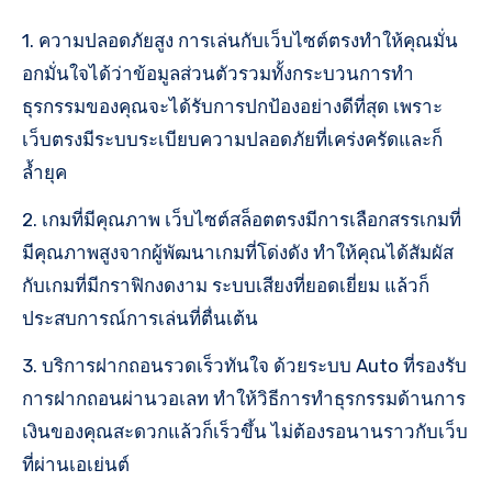
1. ความปลอดภัยสูง การเล่นกับเว็บไซต์ตรงทำให้คุณมั่น
อกมั่นใจได้ว่าข้อมูลส่วนตัวรวมทั้งกระบวนการทำ
ธุรกรรมของคุณจะได้รับการปกป้องอย่างดีที่สุด เพราะ
เว็บตรงมีระบบระเบียบความปลอดภัยที่เคร่งครัดและก็
ล้ำยุค
2. เกมที่มีคุณภาพ เว็บไซต์สล็อตตรงมีการเลือกสรรเกมที่
มีคุณภาพสูงจากผู้พัฒนาเกมที่โด่งดัง ทำให้คุณได้สัมผัส
กับเกมที่มีกราฟิกงดงาม ระบบเสียงที่ยอดเยี่ยม แล้วก็
ประสบการณ์การเล่นที่ตื่นเต้น
3. บริการฝากถอนรวดเร็วทันใจ ด้วยระบบ Auto ที่รองรับ
การฝากถอนผ่านวอเลท ทำให้วิธีการทำธุรกรรมด้านการ
เงินของคุณสะดวกแล้วก็เร็วขึ้น ไม่ต้องรอนานราวกับเว็บ
ที่ผ่านเอเย่นต์