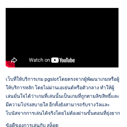
เว็บที่ให้บริการเกม pgslotโดยตรงจากผู้พัฒนาเกมหรือผู้
ให้บริการหลัก โดยไม่ผ่านเอเย่นต์หรือตัวกลาง ทำให้ผู้
เล่นมั่นใจได้ว่าเกมที่เล่นนั้นเป็นเกมที่ถูกตามลิขสิทธิ์และ
มีความโปร่งสบายใส อีกทั้งยังสามารถรับรางวัลและ
โบนัสจากการเล่นได้จริงโดยไม่ต้องผ่านขั้นตอนที่ยุ่งยาก
ข้อดีของการเล่นกับ สล็อต