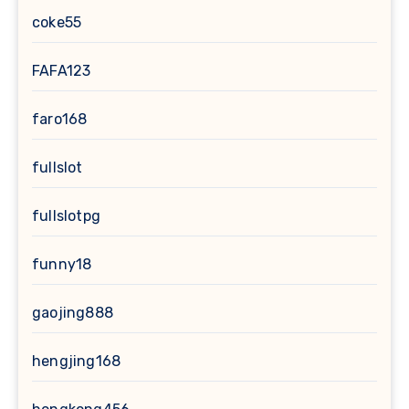
coke55
FAFA123
faro168
fullslot
fullslotpg
funny18
gaojing888
hengjing168