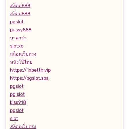
สล็อต888
สล็อต888
pgslot
pussy888
บาคาร่า
slotxo
สล็อตเว็บตรง
หนังโป๊ไทย
https://1xbetth.vip
https://pgslot.spa
pgslot
pg slot
kiss918
pgslot
slot
สล็อตเว็บตรง