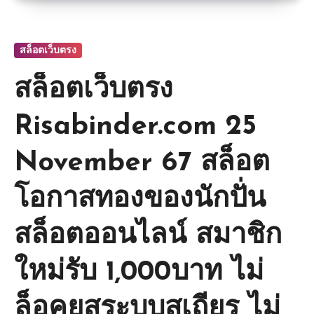
สล็อตเว็บตรง
สล็อตเว็บตรง
Risabinder.com 25
November 67 สล็อต
โอกาสทองของนักปั่น
สล็อตออนไลน์ สมาชิก
ใหม่รับ 1,000บาท ไม่
ล็อคยูสระบบสเถียร ไม่