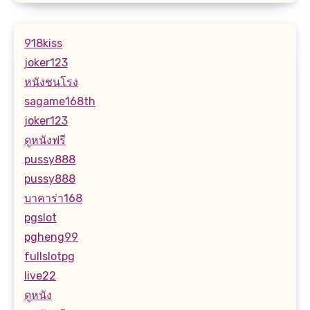
918kiss
joker123
หนังชนโรง
sagame168th
joker123
ดูหนังฟรี
pussy888
pussy888
บาคาร่า168
pgslot
pgheng99
fullslotpg
live22
ดูหนัง