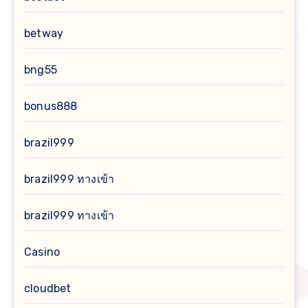
betway
bng55
bonus888
brazil999
brazil999 ทางเข้า
brazil999 ทางเข้า
Casino
cloudbet