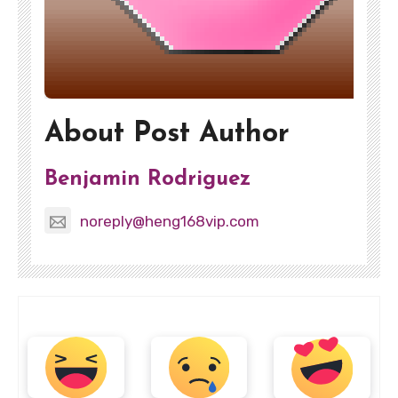
About Post Author
Benjamin Rodriguez
noreply@heng168vip.com