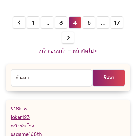
Posts
1
…
3
4
5
…
17
pagination
หน้าก่อนหน้า
—
หน้าถัดไป »
ค้นหา
สำหรับ:
918kiss
joker123
หนังชนโรง
sagame168th