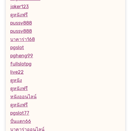
joker123
ดูหนังฟรี
pussy888
pussy888
บาคาร่า168
pgslot
pgheng99
fullslotpg
live22
ดูหนัง
ดูหนังฟรี
หนังออนไลน์
ดูหนังฟรี
pgslot77
ปั่นแตก66
บาคาร่าออนไลน์