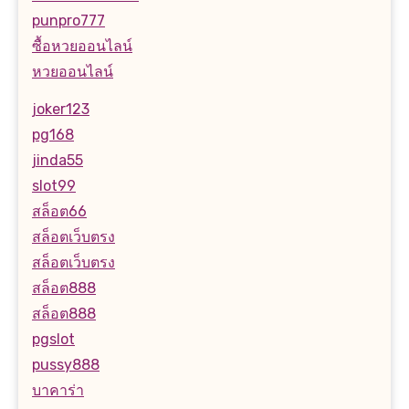
punpro777
ซื้อหวยออนไลน์
หวยออนไลน์
joker123
pg168
jinda55
slot99
สล็อต66
สล็อตเว็บตรง
สล็อตเว็บตรง
สล็อต888
สล็อต888
pgslot
pussy888
บาคาร่า