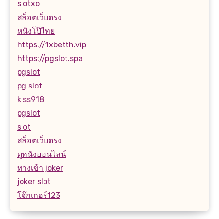
slotxo
สล็อตเว็บตรง
หนังโป๊ไทย
https://1xbetth.vip
https://pgslot.spa
pgslot
pg slot
kiss918
pgslot
slot
สล็อตเว็บตรง
ดูหนังออนไลน์
ทางเข้า joker
joker slot
โจ๊กเกอร์123