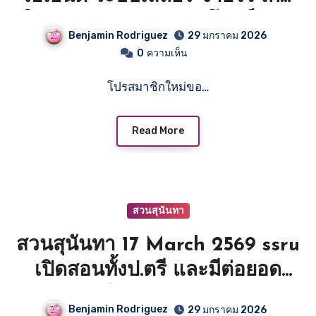
ใหม่อัปเดตทุกวัน คาสิโน เว็บแม่
Benjamin Rodriguez
29 มกราคม 2026
ใหม่ล่าสุด Top 2 by Iola
0
ความเห็น
pgslotfish4.com 8 กุมภาพันธ์
โปรสมาชิกใหม่ขอ…
2569
Read More
สวนสุนันทา
สวนสุนันทา 17 March 2569 ssru
เปิดสอนทั้งป.ตรี และมีต่อยอด
วิชาชีพ สาขายอดนิยม
Benjamin Rodriguez
29 มกราคม 2026