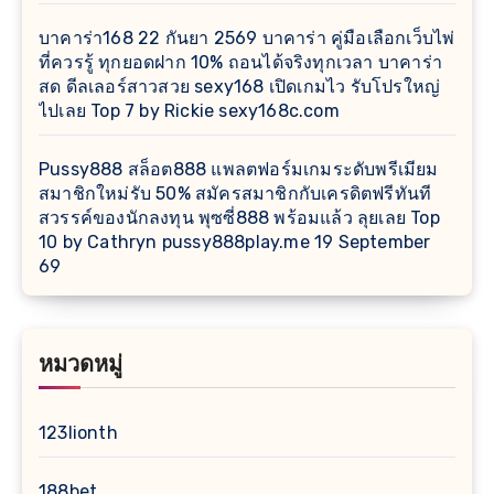
บาคาร่า168 22 กันยา 2569 บาคาร่า คู่มือเลือกเว็บไพ่
ที่ควรรู้ ทุกยอดฝาก 10% ถอนได้จริงทุกเวลา บาคาร่า
สด ดีลเลอร์สาวสวย sexy168 เปิดเกมไว รับโปรใหญ่
ไปเลย Top 7 by Rickie sexy168c.com
Pussy888 สล็อต888 แพลตฟอร์มเกมระดับพรีเมียม
สมาชิกใหม่รับ 50% สมัครสมาชิกกับเครดิตฟรีทันที
สวรรค์ของนักลงทุน พุซซี่888 พร้อมแล้ว ลุยเลย Top
10 by Cathryn pussy888play.me 19 September
69
หมวดหมู่
123lionth
188bet