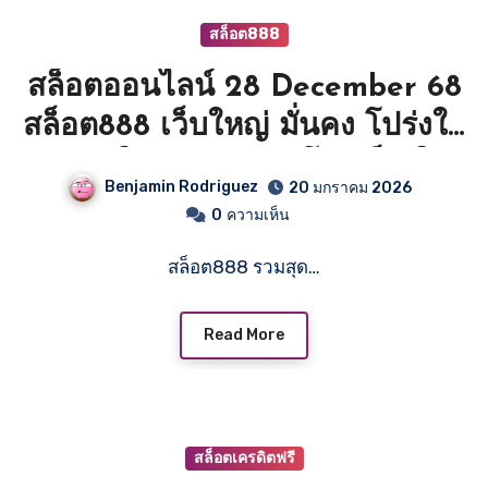
สล็อต888
สล็อตออนไลน์ 28 December 68
สล็อต888 เว็บใหญ่ มั่นคง โปร่งใส
สมาชิกใหม่รับ 100% โปรเด็ด ใคร
Benjamin Rodriguez
20 มกราคม 2026
ก็เล่นได้ บาคาร่า สล็อต ยิงปลา
0
ความเห็น
สล็อตออนไลน์ เล่นที่นี่ รวยเร็ว ไม่
สล็อต888 รวมสุด…
ขายฝัน Top 44 by Nell
Jin888.work
Read More
สล็อตเครดิตฟรี