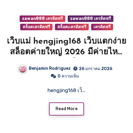
sawan888 เครดิตฟรี
sawan888 เครดิตฟรี
สล็อตเครดิตฟรี
สล็อตเเครดิตฟรี
เครดิตฟรี
เว็บแม่ hengjing168 เว็บแตกง่าย
สล็อตค่ายใหญ่ 2026 มีค่ายไหน
มาแรงและแตกดี ใหม่ล่าสุด Top
Benjamin Rodriguez
26 มกราคม 2026
14 by Yasmin hengjing168.golf
0
ความเห็น
2 FEB 2569 casino
hengjing168 เว็…
Read More